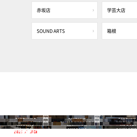
赤坂店
学芸大店
SOUND ARTS
箱根
SHIBUYA3
SHIBUYA
SHIBUYA
SHINJUKU ANNEX
TAKADANOBABA
IKEBUKU
渋谷3号
渋谷本店
渋谷1号
NAKANO
KICHIJOJI
NOGATA
新宿ANNEX
高田馬場
池袋
GINZA
AKASAKA
GAKUGEID
2026.07 OPEN
中野
吉祥寺
野方
銀座
赤坂
学芸大