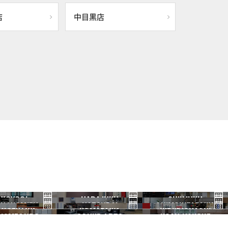
店
中目黒店
YOYOGI
HARAJUKU
SHINJUKU
HANOMIZU
HATSUDAI
SHIMOKITAZAWA
代々木
原宿
新宿
ANGENJAYA
KOMAZAWA
IKEJIRIOHASHI
御茶ノ水
初台
下北沢
KAMEGURO
SOUND ARTS
NOAH HAKONE
三軒茶屋
駒沢
池尻大橋
中目黒
サウンドアーツ
箱根