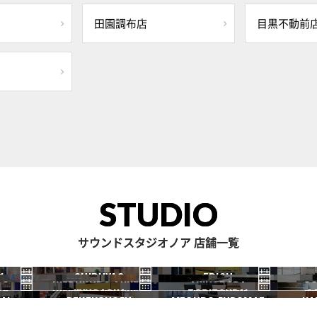
田園調布店
目黒不動前
STUDIO
サウンドスタジオノア 店舗一覧
1
SHIBUYA2
EBISU
RO
IKEBUKURO ANNEX
AKIHABARA
OC
渋谷2号
恵比寿
JIYUGAOKA
TORITSUDAI
S
池袋ANNEX
秋葉原
AI
DENENCHOFU
MEGURO FUDOMAE
NA
自由が丘
都立大
田園調布
目黒不動前