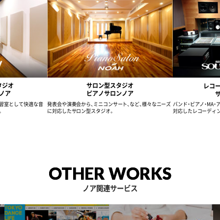
タジオ
サロン型スタジオ
レコ
ノア
ピアノサロンノア
習室として快適な音
発表会や演奏会から、ミニコンサート、など、様々なニーズ
バンド・ピアノ・MA
。
に対応したサロン型スタジオ。
対応したレコーディ
OTHER WORKS
ノア関連サービス