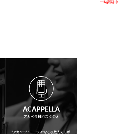
一時閉店中
ACAPPELLA
アカペラ対応スタジオ
”アカペラ” "コーラス"など複数人でのボ