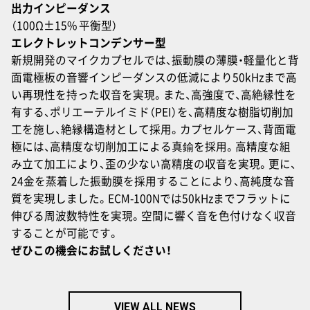
出力インピーダンス
（100Ω±15% 平衡型）
エレクトレットコンデンサー型
新規開発のマイクカプセルでは、振動膜の薄膜・軽量化と背
面電極板の音響インピーダンスの低減により50kHzまで高
い再現性を持った収音を実現。また、高強度で、高絶縁性を
有する、ポリエーテルイミド（PEI）を、高精度な樹脂切削加
工を施し、絶縁構造材として採用。カプセルケース、背面電
極には、高精度な切削加工による真鍮を採用。高精度な組
み立て加工により、歪の少ない高精度の収音を実現。更に、
24金を蒸着した振動膜を採用することにより、高純度な音
質を実現しました。ECM-100Nでは50kHzまでフラットに
伸びる周波数特性を実現。空間に響く音を色付けなく収音
することが可能です。
ぜひこの機会にお試しください！
VIEW ALL NEWS