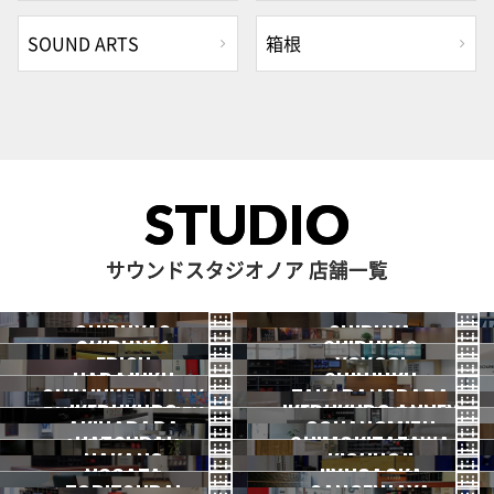
SOUND ARTS
箱根
STUDIO
サウンドスタジオノア 店舗一覧
SHIBUYA3
SHIBUYA
SHIBUYA1
SHIBUYA2
渋谷3号
EBISU
渋谷本店
YOYOGI
HARAJUKU
渋谷1号
SHINJUKU
渋谷2号
2026.07 OPEN
SHINJUKU ANNEX
恵比寿
TAKADANOBABA
代々木
IKEBUKURO
原宿
IKEBUKURO ANNEX
新宿
新宿ANNEX
AKIHABARA
OCHANOMIZU
高田馬場
HATSUDAI
池袋
SHIMOKITAZAWA
池袋ANNEX
NAKANO
秋葉原
KICHIJOJI
御茶ノ水
NOGATA
初台
JIYUGAOKA
下北沢
TORITSUDAI
中野
SANGENJAYA
吉祥寺