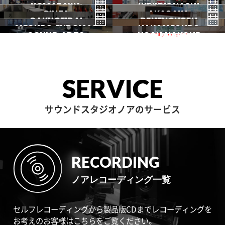
KOMAZAWA
野方
IKEJIRIOHASHI
自由が丘
都立大
GINZA
AKASAKA
三軒茶屋
GAKUGEIDAI
駒沢
DENENCHOFU
池尻大橋
MEGURO FUDOMAE
銀座
NAKAMEGURO
赤坂
一時閉店中
SOUND ARTS
学芸大
NOAH HAKONE
田園調布
目黒不動前
中目黒
サウンドアーツ
箱根
SERVICE
サウンドスタジオノアのサービス
RECORDING
ノアレコーディング一覧
セルフレコーディングから製品版CDまでレコーディングを
お考えのお客様はこちらをご覧ください。