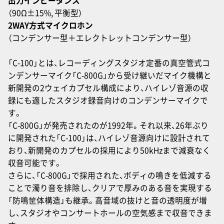
出力インピーダンス
（90Ω±15%, 平衡型）
2WAY方式マイクロホン
（コンデンサー型＋エレクトレットコンデンサー型）
「C-100」とは、レコーディングスタジオ定番の真空管式コ
ンデンサーマイク「C-800G」から受け継いだマイク機構と
新開発の2ウェイカプセル構成により、ハイレゾ音源の収
録にも適したスタジオ録音向けのコンデンサーマイクで
す。
「C-800G」が発売されたのが1992年。それ以来、26年ぶり
に開発された「C-100」は、ハイレゾ音源向けに設計されて
おり、新開発のカプセルの採用により50kHzまで減衰なく
収音可能です。
さらに、「C-800G」で採用された、ボディの鳴きを低減する
ことで濁り音を排除し、クリアで厚みのある音を実現する
「防鳴筐体構造」も継承。高音域の抜けと音の透明度が増
し、スタジオやコンサートホールの空気感まで収音できま