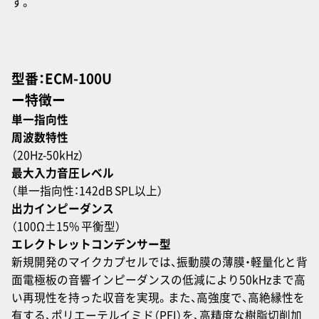
す。
型番：ECM-100U
ー特徴ー
単一指向性
周波数特性
（20Hz-50kHz）
最大入力音圧レベル
（単一指向性：142dB SPL以上）
出力インピーダンス
（100Ω±15% 平衡型）
エレクトレットコンデンサー型
新規開発のマイクカプセルでは、振動膜の薄膜・軽量化と背
面電極板の音響インピーダンスの低減により50kHzまで高
い再現性を持った収音を実現。また、高強度で、高絶縁性を
有する、ポリエーテルイミド（PEI）を、高精度な樹脂切削加