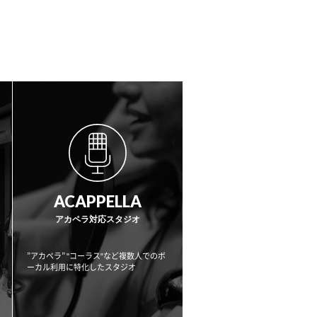
ACAPPELLA
アカペラ対応スタジオ
”アカペラ” "コーラス"など複数人でのボ
ーカル利用に
特化したスタジオ