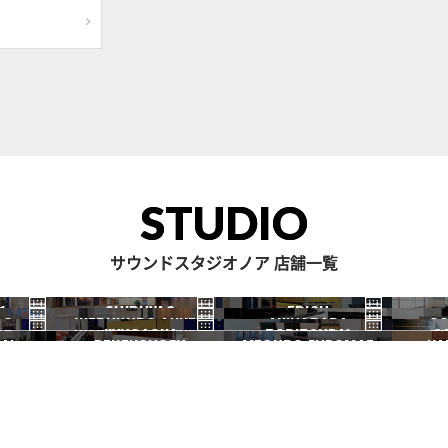
STUDIO
サウンドスタジオノア 店舗一覧
1
SHIBUYA2
EBISU
RO
IKEBUKURO ANNEX
AKIHABARA
OC
渋谷2号
恵比寿
JIYUGAOKA
TORITSUDAI
S
池袋ANNEX
秋葉原
AI
DENENCHOFU
MEGURO FUDOMAE
NA
自由が丘
都立大
田園調布
目黒不動前