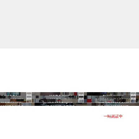
YOYOGI
HARAJUKU
SHINJUKU
HANOMIZU
HATSUDAI
SHIMOKITAZAWA
代々木
原宿
新宿
ANGENJAYA
KOMAZAWA
IKEJIRIOHASHI
御茶ノ水
初台
下北沢
KAMEGURO
SOUND ARTS
NOAH HAKONE
三軒茶屋
駒沢
池尻大橋
中目黒
サウンドアーツ
箱根
一時閉店中