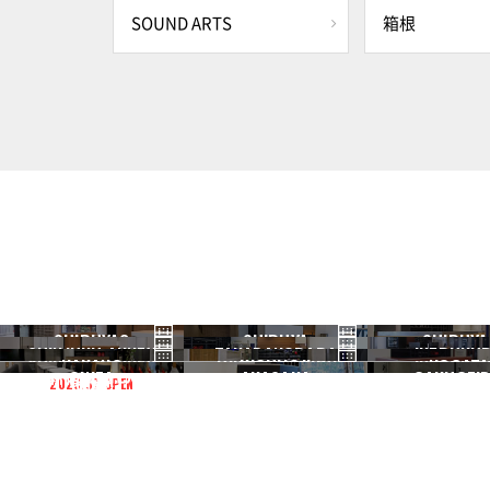
SOUND ARTS
箱根
SHIBUYA3
SHIBUYA
SHIBUYA
SHINJUKU ANNEX
TAKADANOBABA
IKEBUKU
渋谷3号
渋谷本店
渋谷1号
NAKANO
KICHIJOJI
NOGATA
新宿ANNEX
高田馬場
池袋
GINZA
AKASAKA
GAKUGEID
2026.07 OPEN
中野
吉祥寺
野方
銀座
赤坂
学芸大