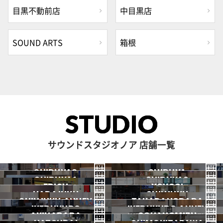
目黒不動前店
中目黒店
SOUND ARTS
箱根
STUDIO
サウンドスタジオノア 店舗一覧
SHIBUYA3
SHIBUYA
SHIBUYA1
SHIBUYA2
渋谷3号
EBISU
渋谷本店
YOYOGI
HARAJUKU
渋谷1号
SHINJUKU
渋谷2号
2026.07 OPEN
SHINJUKU ANNEX
恵比寿
TAKADANOBABA
代々木
IKEBUKURO
原宿
IKEBUKURO ANNEX
新宿
新宿ANNEX
AKIHABARA
OCHANOMIZU
高田馬場
池袋
池袋ANNEX