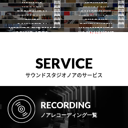
HATSUDAI
SHIMOKITAZAWA
NAKANO
秋葉原
KICHIJOJI
御茶ノ水
NOGATA
初台
JIYUGAOKA
下北沢
TORITSUDAI
中野
SANGENJAYA
吉祥寺
KOMAZAWA
野方
IKEJIRIOHASHI
自由が丘
都立大
GINZA
AKASAKA
三軒茶屋
GAKUGEIDAI
駒沢
DENENCHOFU
池尻大橋
MEGURO FUDOMAE
銀座
NAKAMEGURO
赤坂
一時閉店中
SOUND ARTS
学芸大
NOAH HAKONE
田園調布
目黒不動前
中目黒
サウンドアーツ
箱根
SERVICE
サウンドスタジオノアのサービス
RECORDING
ノアレコーディング一覧