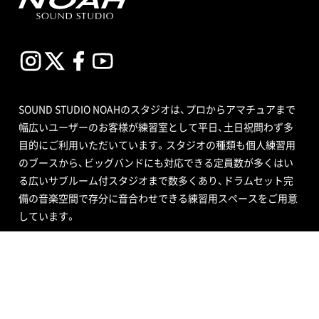
SOUND STUDIO NOAHのスタジオは、プロからアマチュアまで
幅広いユーザーのお客様が練習室として平日、土日祝問わず多
目的にご利用いただいています。スタジオの種類も個人練習用
のブースから、ビッグバンドにも対応できる定員数が多くはい
る広いサブルーム付スタジオまで数多くあり、ドラムセット完
備の音楽空間で存分に音合わせできる練習用スペースをご用意
しています。
エンジニア付きセルフレコーディングで収録する音源制作や、
RECブースを編集室として使う編集作業、クロマキー合成ので
きるスタジオで映像撮影や映像編集・制作、配信ができるサービ
ス、写真撮影などさまざまなニーズにも対応いたします。ポイ
ントカード制度やプレゼントが当たるメルマガ情報も配信中。