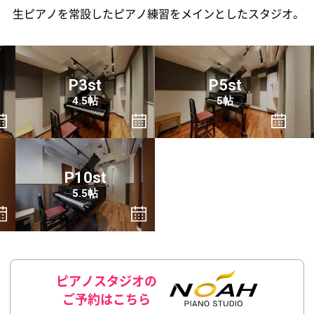
生ピアノを常設したピアノ練習をメインとしたスタジオ。
P3st
P5st
4.5帖
5帖
P10st
5.5帖
ピアノスタジオの
ご予約はこちら