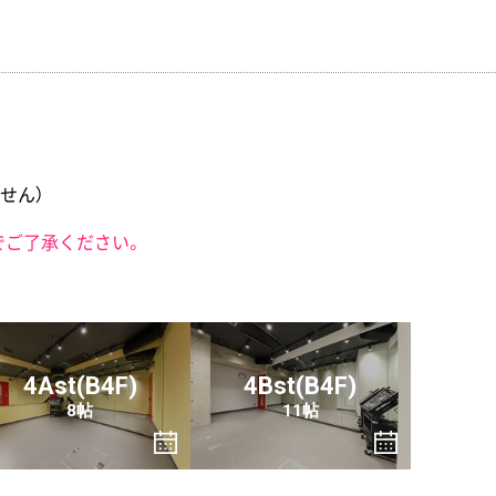
せん）
でご了承ください。
4Ast(B4F)
4Bst(B4F)
8帖
11帖