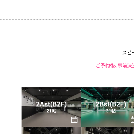
スピ
ご予約後、事前決
2Ast(B2F)
2Bst(B2F)
21帖
31帖