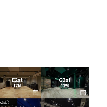
。
E2st
G2st
17帖
13帖
EC対応