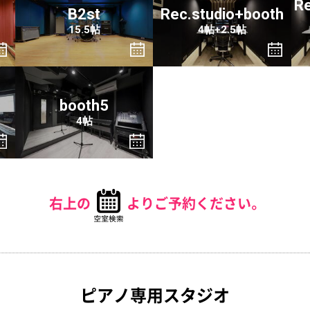
Re
B2st
Rec.studio+booth
15.5帖
4帖+2.5帖
booth5
4帖
右上の
よりご予約ください。
ピアノ専用スタジオ