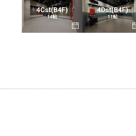
4Cst(B4F)
4Dst(B4F)
14帖
11帖