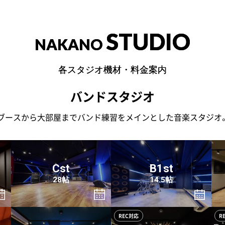
STUDIO
NAKANO
各スタジオ機材・料金案内
バンドスタジオ
ブースから大部屋までバンド練習をメインとした音楽スタジオ
Cst
B1st
28帖
14.5帖
REC対応
R