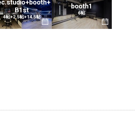
c.studio+booth+
booth1
B1st
6帖
4帖+2.5帖+14.5帖