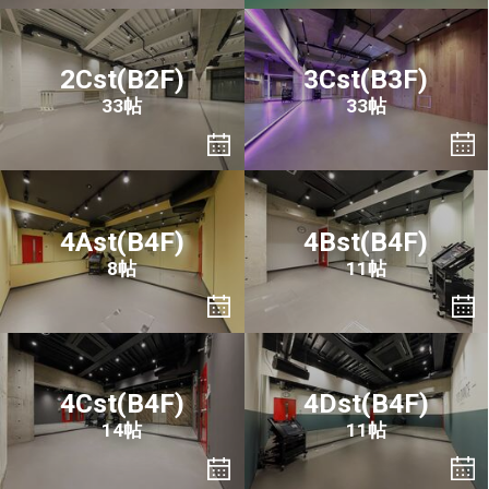
2Cst(B2F)
3Cst(B3F)
33帖
33帖
4Ast(B4F)
4Bst(B4F)
8帖
11帖
4Cst(B4F)
4Dst(B4F)
14帖
11帖