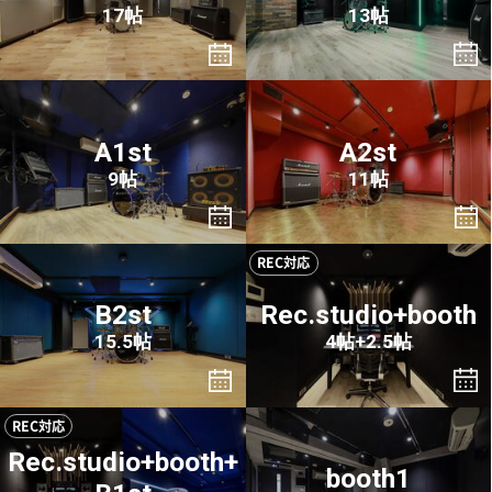
17帖
13帖
A1st
A2st
9帖
11帖
REC対応
B2st
Rec.studio+booth
15.5帖
4帖+2.5帖
REC対応
Rec.studio+booth+
booth1