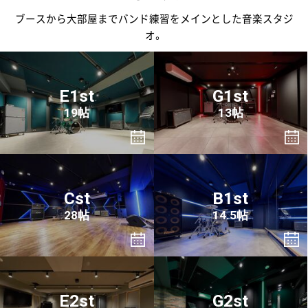
ブースから大部屋までバンド練習をメインとした音楽スタジ
オ。
E1st
G1st
19帖
13帖
Cst
B1st
28帖
14.5帖
E2st
G2st