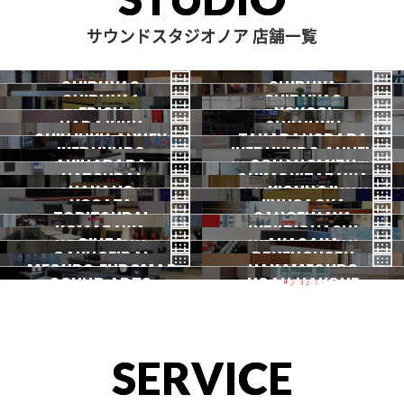
サウンドスタジオノア 店舗一覧
SHIBUYA3
SHIBUYA
SHIBUYA1
SHIBUYA2
渋谷3号
EBISU
渋谷本店
YOYOGI
HARAJUKU
渋谷1号
SHINJUKU
渋谷2号
2026.07 OPEN
SHINJUKU ANNEX
恵比寿
TAKADANOBABA
代々木
IKEBUKURO
原宿
IKEBUKURO ANNEX
新宿
新宿ANNEX
AKIHABARA
OCHANOMIZU
高田馬場
HATSUDAI
池袋
SHIMOKITAZAWA
池袋ANNEX
NAKANO
秋葉原
KICHIJOJI
御茶ノ水
NOGATA
初台
JIYUGAOKA
下北沢
TORITSUDAI
中野
SANGENJAYA
吉祥寺
KOMAZAWA
野方
IKEJIRIOHASHI
自由が丘
都立大
GINZA
AKASAKA
三軒茶屋
GAKUGEIDAI
駒沢
DENENCHOFU
池尻大橋
MEGURO FUDOMAE
銀座
NAKAMEGURO
赤坂
一時閉店中
SOUND ARTS
学芸大
NOAH HAKONE
田園調布
目黒不動前
中目黒
サウンドアーツ
箱根
SERVICE