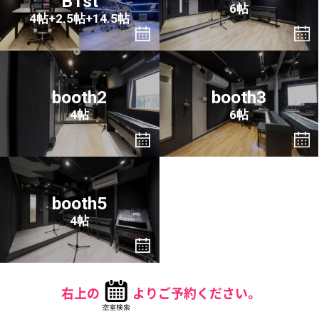
B1st
6帖
4帖+2.5帖+14.5帖
booth2
booth3
4帖
6帖
booth5
4帖
右上の
よりご予約ください。