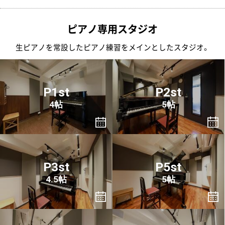
ピアノ専用スタジオ
生ピアノを常設したピアノ練習をメインとしたスタジオ。
P1st
P2st
4帖
5帖
P3st
P5st
4.5帖
5帖