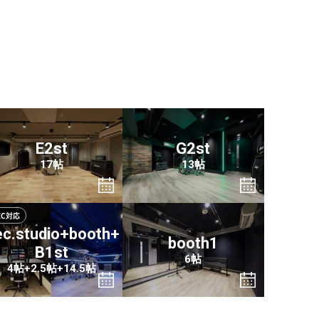
。
E2st
G2st
17帖
13帖
EC対応
c.studio+booth+
booth1
B1st
6帖
4帖+2.5帖+14.5帖