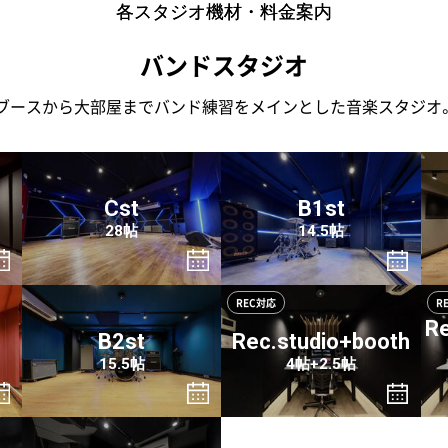
各スタジオ機材・料金案内
バンドスタジオ
ブースから大部屋までバンド練習をメインとした音楽スタジオ
Cst
B1st
28帖
14.5帖
REC対応
R
Re
B2st
Rec.studio+booth
15.5帖
4帖+2.5帖