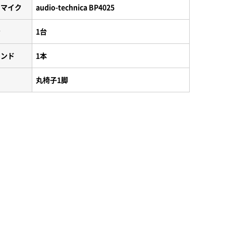
ーマイク
audio-technica BP4025
台
1台
タンド
1本
丸椅子1脚