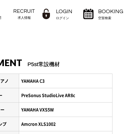
RECRUIT
LOGIN
BOOKING
問
求人情報
ログイン
空室検索
MENT
P5st常設機材
ピアノ
YAMAHA C3
ー
PreSonus StudioLive AR8c
カー
YAMAHA VXS5W
ンプ
Amcron XLS1002