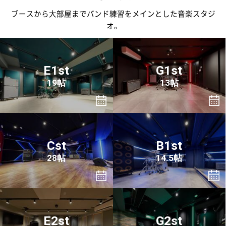
ブースから大部屋までバンド練習をメインとした音楽スタジ
オ。
E1st
G1st
19帖
13帖
Cst
B1st
28帖
14.5帖
E2st
G2st