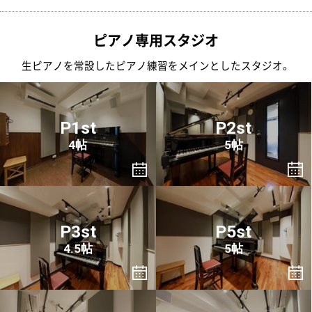
ピアノ専用スタジオ
生ピアノを常設したピアノ練習をメインとしたスタジオ。
P1st
P2st
4帖
5帖
P3st
P5st
4.5帖
5帖