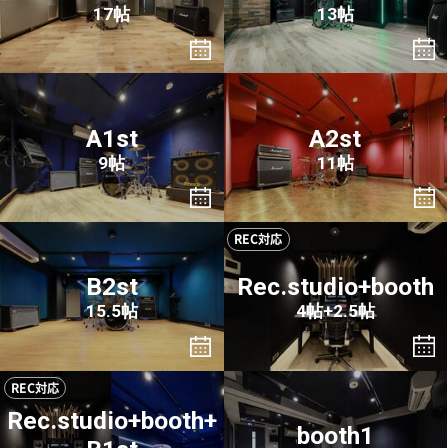
17帖
13帖
A1st
A2st
9帖
11帖
REC対応
B2st
Rec.studio+booth
15.5帖
4帖+2.5帖
REC対応
Rec.studio+booth+
booth1