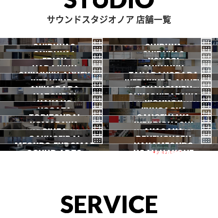
サウンドスタジオノア 店舗一覧
SHIBUYA3
SHIBUYA
SHIBUYA1
SHIBUYA2
渋谷3号
EBISU
渋谷本店
YOYOGI
HARAJUKU
渋谷1号
SHINJUKU
渋谷2号
2026.07 OPEN
SHINJUKU ANNEX
恵比寿
TAKADANOBABA
代々木
IKEBUKURO
原宿
IKEBUKURO ANNEX
新宿
新宿ANNEX
AKIHABARA
OCHANOMIZU
高田馬場
HATSUDAI
池袋
SHIMOKITAZAWA
池袋ANNEX
NAKANO
秋葉原
KICHIJOJI
御茶ノ水
NOGATA
初台
JIYUGAOKA
下北沢
TORITSUDAI
中野
SANGENJAYA
吉祥寺
KOMAZAWA
野方
IKEJIRIOHASHI
自由が丘
都立大
GINZA
AKASAKA
三軒茶屋
GAKUGEIDAI
駒沢
DENENCHOFU
池尻大橋
MEGURO FUDOMAE
銀座
NAKAMEGURO
赤坂
一時閉店中
SOUND ARTS
学芸大
NOAH HAKONE
田園調布
目黒不動前
中目黒
サウンドアーツ
箱根
SERVICE