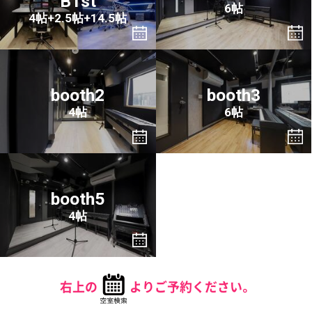
B1st
6帖
4帖+2.5帖+14.5帖
booth2
booth3
4帖
6帖
booth5
4帖
右上の
よりご予約ください。