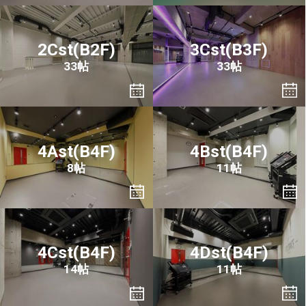
2Cst(B2F)
3Cst(B3F)
33帖
33帖
4Ast(B4F)
4Bst(B4F)
8帖
11帖
4Cst(B4F)
4Dst(B4F)
14帖
11帖