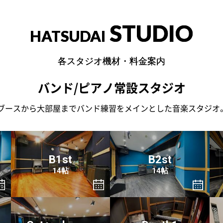
STUDIO
HATSUDAI
各スタジオ機材・料金案内
バンド/ピアノ常設スタジオ
ブースから大部屋までバンド練習をメインとした音楽スタジオ
B1st
B2st
14帖
14帖