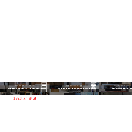
SHIBUYA3
SHIBUYA
SHIBUYA
SHINJUKU ANNEX
TAKADANOBABA
IKEBUKU
渋谷3号
渋谷本店
渋谷1号
NAKANO
KICHIJOJI
NOGATA
新宿ANNEX
高田馬場
池袋
GINZA
AKASAKA
GAKUGEID
2026.07 OPEN
中野
吉祥寺
野方
銀座
赤坂
学芸大