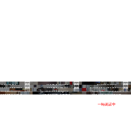
YOYOGI
HARAJUKU
SHINJUKU
HANOMIZU
HATSUDAI
SHIMOKITAZAWA
代々木
原宿
新宿
ANGENJAYA
KOMAZAWA
IKEJIRIOHASHI
御茶ノ水
初台
下北沢
KAMEGURO
SOUND ARTS
NOAH HAKONE
三軒茶屋
駒沢
池尻大橋
中目黒
サウンドアーツ
箱根
一時閉店中