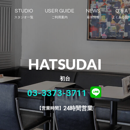
STUDIO
USER GUIDE
NEWS
Q & A
スタジオ一覧
ご利用案内
最新情報
よくある質
HATSUDAI
初台
03-3373-3711
24時間営業
営業時間