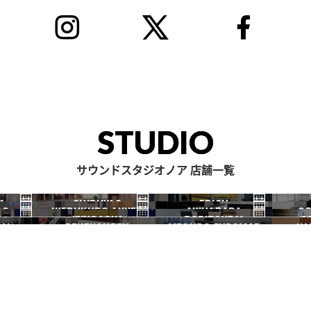
STUDIO
サウンドスタジオノア 店舗一覧
1
SHIBUYA2
EBISU
RO
IKEBUKURO ANNEX
AKIHABARA
OC
渋谷2号
恵比寿
JIYUGAOKA
TORITSUDAI
S
池袋ANNEX
秋葉原
AI
DENENCHOFU
MEGURO FUDOMAE
NA
自由が丘
都立大
田園調布
目黒不動前