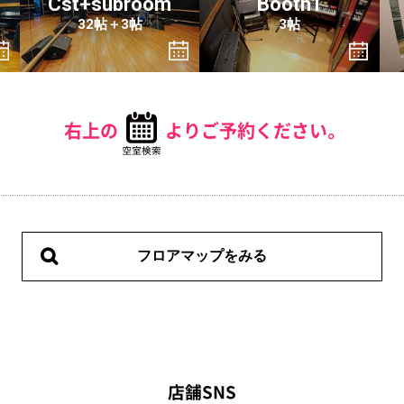
Cst+subroom
Booth1
32帖＋3帖
3帖
右上の
よりご予約ください。
フロアマップをみる
店舗SNS