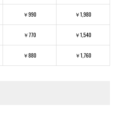
￥990
￥1,980
￥770
￥1,540
￥880
￥1,760