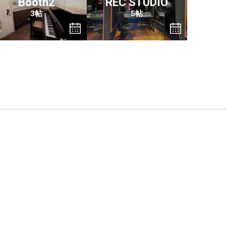
Booth2
REC STUDIO
3帖
5帖