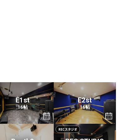
。
E1st
E2st
16帖
16帖
RECスタジオ