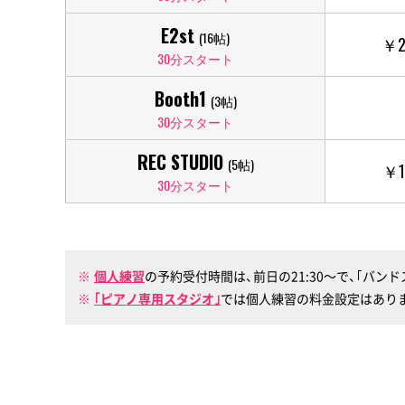
E2st
(16帖)
￥2
30分スタート
Booth1
(3帖)
30分スタート
REC STUDIO
(5帖)
￥1
30分スタート
個人練習
の予約受付時間は、前日の21:30〜で、｢バン
｢ピアノ専用スタジオ｣
では個人練習の料金設定はありません（