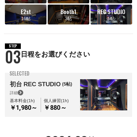
E2st
Booth1
REC STUDIO
16帖
3帖
5帖
STEP
03
日程をお選びください
SELECTED
初台
REC STUDIO
(5帖)
詳細
基本料金(1h)
個人練習(1h)
￥1,980～
￥880～