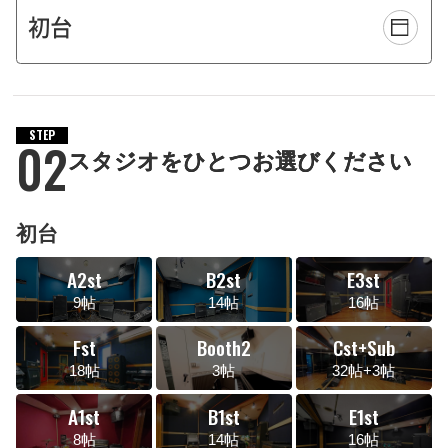
STEP
02
スタジオをひとつお選びください
初台
A2st
B2st
E3st
9帖
14帖
16帖
Fst
Booth2
Cst+Sub
18帖
3帖
32帖+3帖
A1st
B1st
E1st
8帖
14帖
16帖