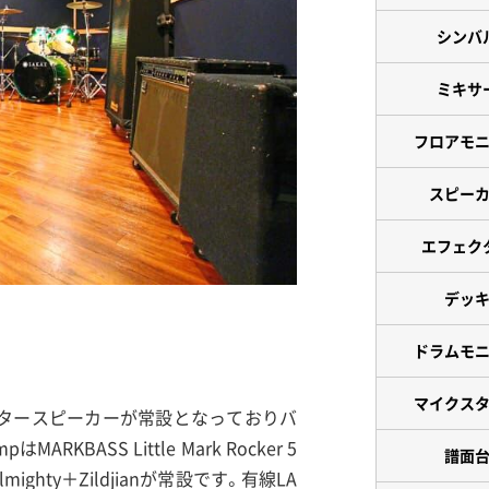
シンバ
ミキサ
フロアモ
スピー
エフェク
デッ
ドラムモ
マイクス
ニタースピーカーが常設となっておりバ
BASS Little Mark Rocker 5
譜面
Almighty＋Zildjianが常設です。有線LA