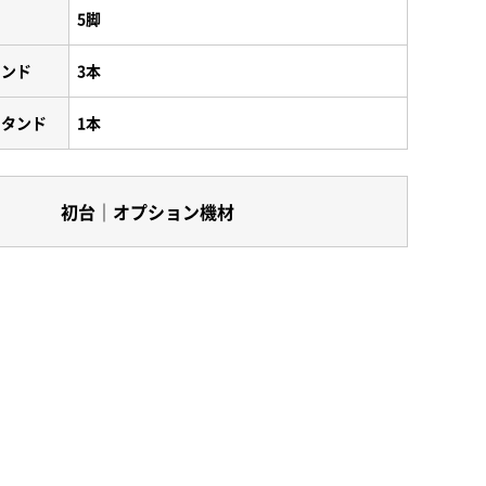
5脚
タンド
3本
スタンド
1本
初台｜オプション機材