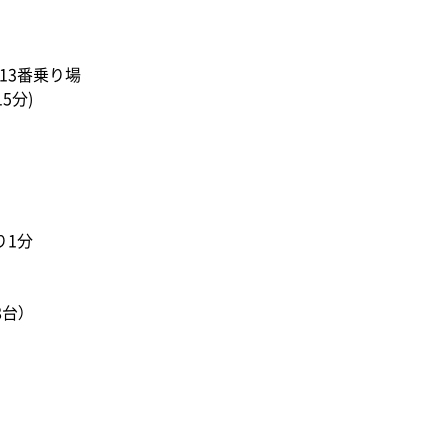
,13番乗り場
15分)
り1分
台）