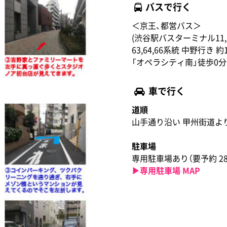
バスで行く
＜京王、都営バス＞
(渋谷駅バスターミナル11
63,64,66系統 中野行き 約
「オペラシティ南」徒歩0分
車で行く
道順
山手通り沿い 甲州街道よ
駐車場
専用駐車場あり（要予約 28
▶︎専用駐車場 MAP