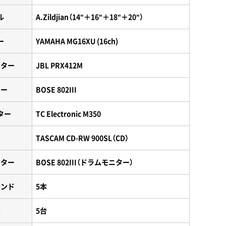
ル
A.Zildjian（14"＋16"＋18"＋20"）
ー
YAMAHA MG16XU (16ch)
ニター
JBL PRX412M
カー
BOSE 802III
ター
TC Electronic M350
キ
TASCAM CD-RW 900SL（CD）
ニター
BOSE 802III（ドラムモニター）
タンド
5本
台
5台