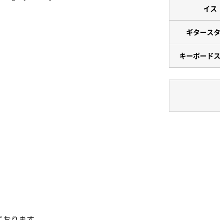
イス
ギタース
キーボード
ております。