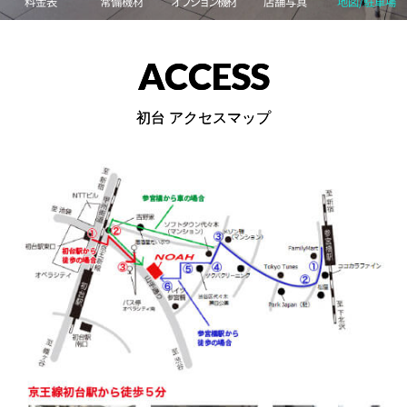
料金表
常備機材
オプション機材
店舗写真
地図/駐車場
ACCESS
初台 アクセスマップ