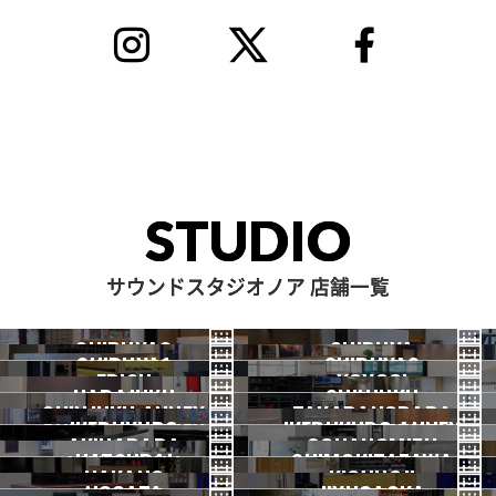
STUDIO
サウンドスタジオノア 店舗一覧
SHIBUYA3
SHIBUYA
SHIBUYA1
SHIBUYA2
渋谷3号
EBISU
渋谷本店
YOYOGI
HARAJUKU
渋谷1号
SHINJUKU
渋谷2号
2026.07 OPEN
SHINJUKU ANNEX
恵比寿
TAKADANOBABA
代々木
IKEBUKURO
原宿
IKEBUKURO ANNEX
新宿
新宿ANNEX
AKIHABARA
OCHANOMIZU
高田馬場
HATSUDAI
池袋
SHIMOKITAZAWA
池袋ANNEX
NAKANO
秋葉原
KICHIJOJI
御茶ノ水
NOGATA
初台
JIYUGAOKA
下北沢