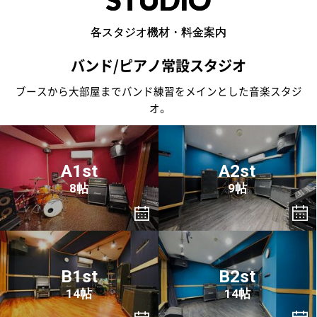
各スタジオ機材・料金案内
バンド/ピアノ常設スタジオ
ブースから大部屋までバンド練習をメインとした音楽スタジ
オ。
A1st
A2st
8帖
9帖
B1st
B2st
14帖
14帖