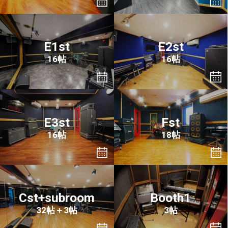
E1st
E2st
16帖
16帖
E3st
Fst
16帖
18帖
Cst+subroom
Booth1
32帖＋3帖
3帖