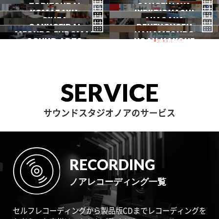
TORITSUDAI
中野
SANGENJAYA
吉祥寺
KOMAZAWA
野方
IKEJIRIOHASHI
自由が丘
都立大
GINZA
AKASAKA
三軒茶屋
GAKUGEIDAI
駒沢
DENENCHOFU
池尻大橋
MEGURO FUDOMAE
銀座
NAKAMEGURO
赤坂
一時閉店中
SOUND ARTS
学芸大
NOAH HAKONE
田園調布
目黒不動前
中目黒
サウンドアーツ
箱根
SERVICE
サウンドスタジオノアのサービス
RECORDING
ノアレコーディング一覧
セルフレコーディングから製品版CDまでレコーディングを