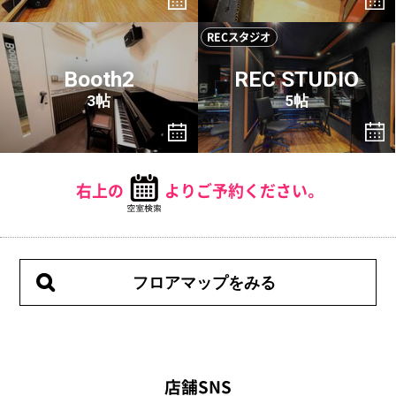
RECスタジオ
Booth2
REC STUDIO
3帖
5帖
右上の
よりご予約ください。
フロアマップをみる
店舗SNS