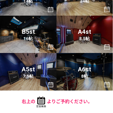
14帖
24帖
B5st
A4st
16帖
8.5帖
A5st
A6st
7.5帖
8帖
右上の
よりご予約ください。