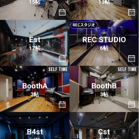
15帖
13帖
RECスタジオ
Est
REC STUDIO
17帖
6帖
SELF TIME
SELF TIME
BoothA
BoothB
3帖
3帖
B4st
Cst