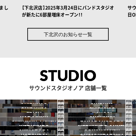
 BOOK
NOAH BOOK
りまし
【下北沢店】2025年3月24日にバンドスタジオ
サウ
が新たに6部屋増床オープン！！
日O
下北沢のお知らせ一覧
STUDIO
サウンドスタジオノア 店舗一覧
SHIBUYA3
SHIBUYA
SHIBUYA1
SHIBUYA2
渋谷3号
EBISU
渋谷本店
YOYOGI
HARAJUKU
渋谷1号
SHINJUKU
渋谷2号
2026.07 OPEN
SHINJUKU ANNEX
恵比寿
TAKADANOBABA
代々木
IKEBUKURO
原宿
IKEBUKURO ANNEX
新宿
新宿ANNEX
AKIHABARA
OCHANOMIZU
高田馬場
池袋
池袋ANNEX