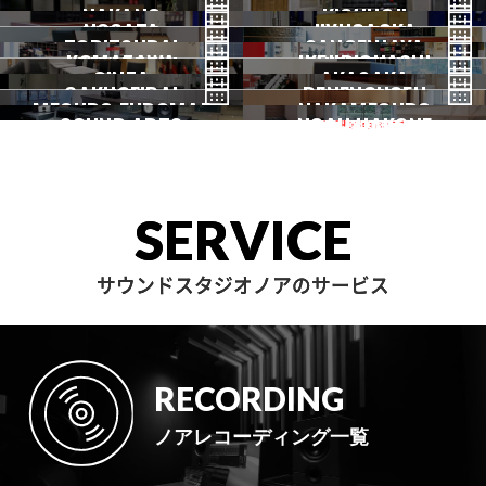
HATSUDAI
SHIMOKITAZAWA
NAKANO
秋葉原
KICHIJOJI
御茶ノ水
NOGATA
初台
JIYUGAOKA
下北沢
TORITSUDAI
中野
SANGENJAYA
吉祥寺
KOMAZAWA
野方
IKEJIRIOHASHI
自由が丘
都立大
GINZA
AKASAKA
三軒茶屋
GAKUGEIDAI
駒沢
DENENCHOFU
池尻大橋
MEGURO FUDOMAE
銀座
NAKAMEGURO
赤坂
一時閉店中
SOUND ARTS
学芸大
NOAH HAKONE
田園調布
目黒不動前
中目黒
サウンドアーツ
箱根
SERVICE
サウンドスタジオノアのサービス
RECORDING
ノアレコーディング一覧