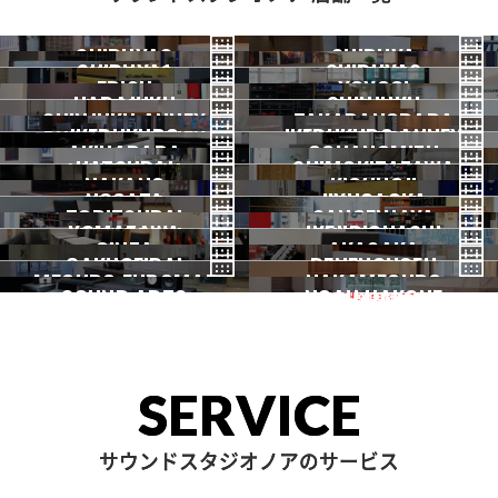
NOAH BOOK
【下北沢店】2025年3月24
SHIBUYA3
SHIBUYA
日にバンドスタジオが新た
SHIBUYA1
SHIBUYA2
渋谷3号
EBISU
渋谷本店
YOYOGI
に6部屋増床オープン！！
HARAJUKU
渋谷1号
SHINJUKU
渋谷2号
2026.07 OPEN
SHINJUKU ANNEX
恵比寿
TAKADANOBABA
代々木
IKEBUKURO
原宿
IKEBUKURO ANNEX
新宿
サウンドスタジオノア下北
新宿ANNEX
AKIHABARA
OCHANOMIZU
高田馬場
沢店 2025年3月24日OPE
HATSUDAI
池袋
SHIMOKITAZAWA
池袋ANNEX
NAKANO
秋葉原
KICHIJOJI
御茶ノ水
N！
NOGATA
初台
JIYUGAOKA
下北沢
TORITSUDAI
中野
SANGENJAYA
吉祥寺
NOAH BOOK
KOMAZAWA
野方
IKEJIRIOHASHI
自由が丘
【下北沢店】FUJIGEN レス
都立大
GINZA
AKASAKA
三軒茶屋
GAKUGEIDAI
駒沢
DENENCHOFU
池尻大橋
ポールタイプのギターを導
MEGURO FUDOMAE
銀座
NAKAMEGURO
赤坂
入しました！
一時閉店中
SOUND ARTS
学芸大
NOAH HAKONE
田園調布
目黒不動前
中目黒
サウンドアーツ
箱根
NOAH BOOK
【下北沢店】Fender Heritag
e 50s Telecaster レンタル
スタート！
SERVICE
【下北沢店】店舗駐車場台数
サウンドスタジオノアのサービス
変更のお知らせ