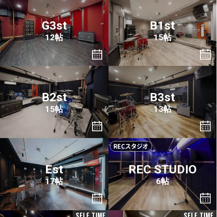
G3st
B1st
12帖
15帖
B2st
B3st
15帖
13帖
RECスタジオ
Est
REC STUDIO
17帖
6帖
SELF TIME
SELF TIME