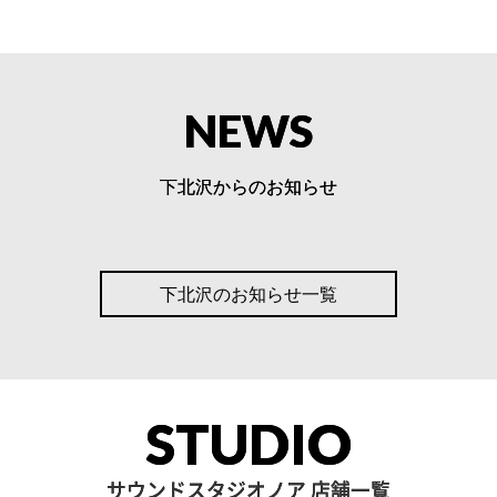
NEWS
下北沢からのお知らせ
【下北沢店】駐車場増設のお
下北沢のお知らせ一覧
知らせ
【キャンペーン】LEWITT「P
URE TUBE」の無料比較レ
ンタルキャンペーン開始！
STUDIO
NOAH BOOK
【下北沢】Est 常設ミキサー
が新しくなりました！
サウンドスタジオノア 店舗一覧