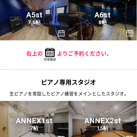
A5st
A6st
7.5帖
8帖
右上の
よりご予約ください。
ピアノ専用スタジオ
生ピアノを常設したピアノ練習をメインとしたスタジオ。
ANNEX1st
ANNEX2st
7帖
15帖