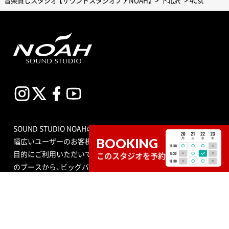
SOUND STUDIO NOAHのスタジオは、プロからアマチュアまで
BOOKING
幅広いユーザーのお客様が練習室として平日、土日祝問わず多
目的にご利用いただいています。スタジオの種類も個人練習用
このスタジオを予約
のブースから、ビッグバンドにも対応できる定員数が多くはい
る広いサブルーム付スタジオまで数多くあり、ドラムセット完
備の音楽空間で存分に音合わせできる練習用スペースをご用意
しています。
エンジニア付きセルフレコーディングで収録する音源制作や、