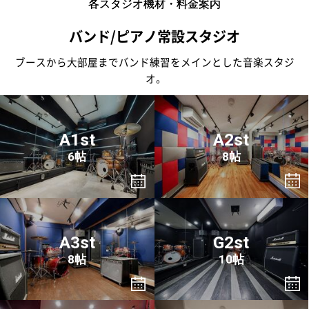
各スタジオ機材・料金案内
バンド/ピアノ常設スタジオ
ブースから大部屋までバンド練習をメインとした音楽スタジ
オ。
A1st
A2st
6帖
8帖
A3st
G2st
8帖
10帖