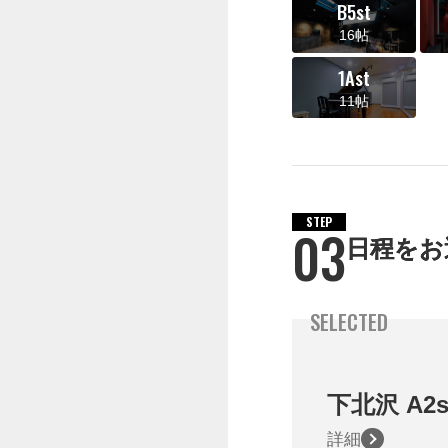
B5st
16帖
1Ast
11帖
STEP
03
日程をお
SELECTED
下北沢
A2s
詳細