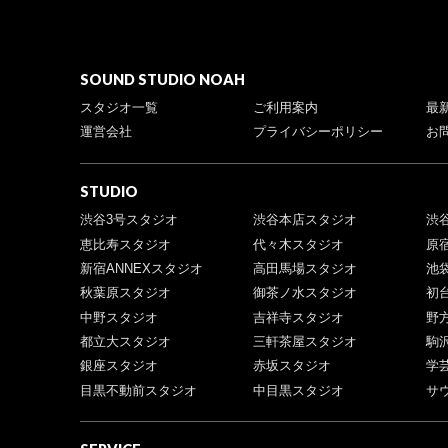
SOUND STUDIO NOAH
スタジオ一覧
ご利用案内
最
運営会社
プライバシーポリシー
お
STUDIO
渋谷3号スタジオ
渋谷本店スタジオ
渋
恵比寿スタジオ
代々木スタジオ
原
新宿ANNEXスタジオ
高田馬場スタジオ
池
秋葉原スタジオ
御茶ノ水スタジオ
初
中野スタジオ
吉祥寺スタジオ
野
都立大スタジオ
三軒茶屋スタジオ
駒
銀座スタジオ
赤坂スタジオ
学
目黒不動前スタジオ
中目黒スタジオ
サ