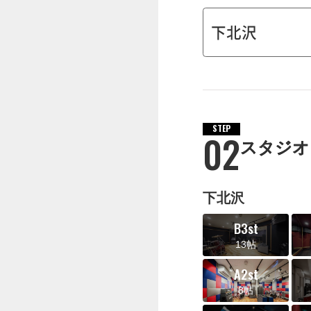
STEP
02
スタジオ
下北沢
B3st
13帖
A2st
8帖