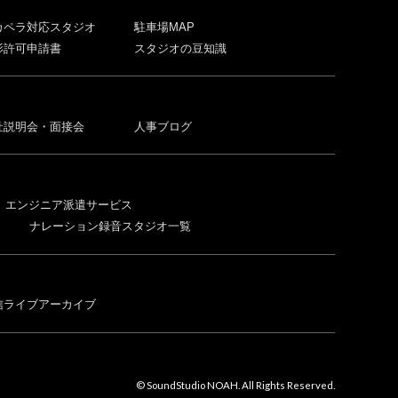
カペラ対応スタジオ
駐車場MAP
影許可申請書
スタジオの豆知識
社説明会・面接会
人事ブログ
エンジニア派遣サービス
ナレーション録音スタジオ一覧
信ライブアーカイブ
© SoundStudio NOAH. All Rights Reserved.