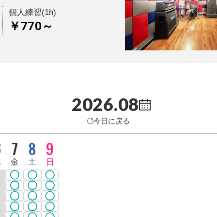
個人練習(1h)
￥770～
2026.08
今日に戻る
6
7
8
9
木
金
土
日