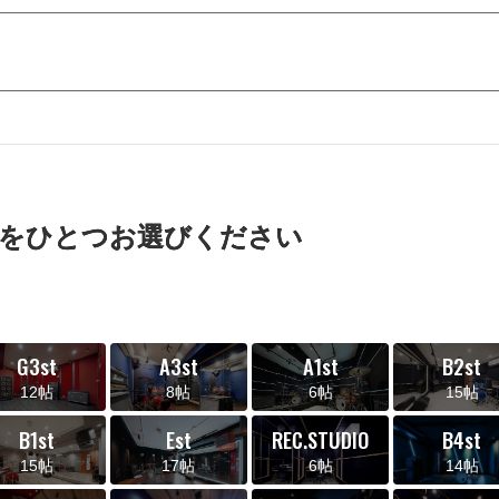
をひとつお選びください
G3st
A3st
A1st
B2st
12帖
8帖
6帖
15帖
B1st
Est
REC.STUDIO
B4st
15帖
17帖
6帖
14帖