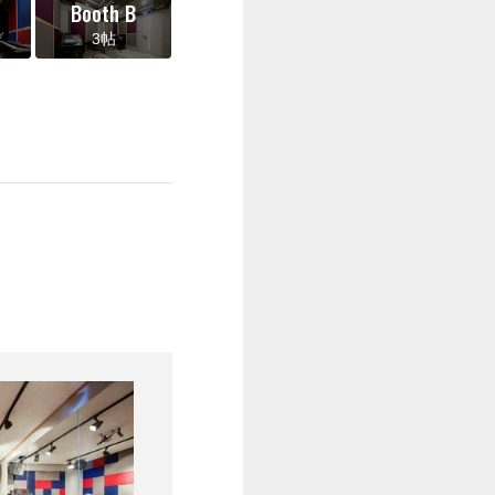
Booth B
3帖