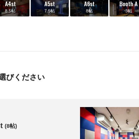
A4st
A5st
A6st
Booth A
8.5帖
7.5帖
8帖
3帖
選びください
t
(8帖)