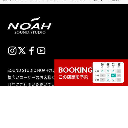
BOOKING
SOUND STUDIO NOAHのスタジオは、プロからアマチュアまで
この店舗を予約
幅広いユーザーのお客様が練習室として平日、土日祝問わず多
目的にご利用いただいています。スタジオの種類も個人練習用
のブースから、ビッグバンドにも対応できる定員数が多くはい
る広いサブルーム付スタジオまで数多くあり、ドラムセット完
備の音楽空間で存分に音合わせできる練習用スペースをご用意
しています。
エンジニア付きセルフレコーディングで収録する音源制作や、