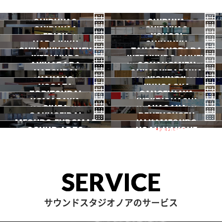
SHIBUYA3
SHIBUYA
SHIBUYA1
SHIBUYA2
渋谷3号
EBISU
渋谷本店
YOYOGI
HARAJUKU
渋谷1号
SHINJUKU
渋谷2号
2026.07 OPEN
SHINJUKU ANNEX
恵比寿
TAKADANOBABA
代々木
IKEBUKURO
原宿
IKEBUKURO ANNEX
新宿
新宿ANNEX
AKIHABARA
OCHANOMIZU
高田馬場
HATSUDAI
池袋
SHIMOKITAZAWA
池袋ANNEX
NAKANO
秋葉原
KICHIJOJI
御茶ノ水
NOGATA
初台
JIYUGAOKA
下北沢
TORITSUDAI
中野
SANGENJAYA
吉祥寺
KOMAZAWA
野方
IKEJIRIOHASHI
自由が丘
都立大
GINZA
AKASAKA
三軒茶屋
GAKUGEIDAI
駒沢
DENENCHOFU
池尻大橋
MEGURO FUDOMAE
銀座
NAKAMEGURO
赤坂
一時閉店中
SOUND ARTS
学芸大
NOAH HAKONE
田園調布
目黒不動前
中目黒
サウンドアーツ
箱根
SERVICE
サウンドスタジオノアのサービス