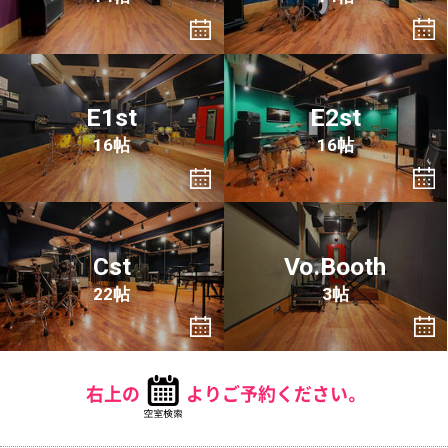
E1st
E2st
16帖
16帖
Cst
Vo.Booth
22帖
3帖
右上の
よりご予約ください。