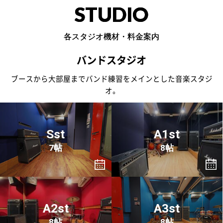
STUDIO
各スタジオ機材・料金案内
バンドスタジオ
ブースから大部屋までバンド練習をメインとした音楽スタジ
オ。
Sst
A1st
7帖
8帖
A2st
A3st
8帖
8帖