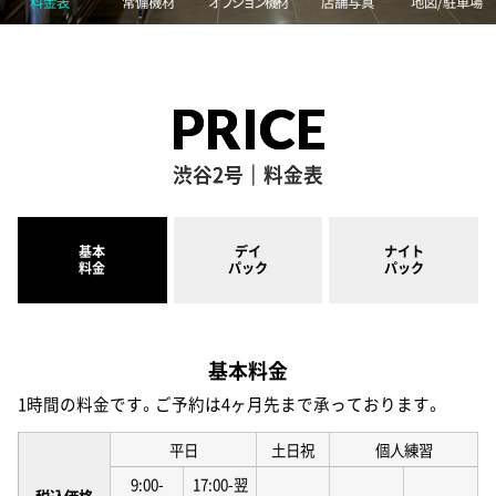
料金表
常備機材
オプション機材
店舗写真
地図/駐車場
PRICE
渋谷2号｜料金表
基本
デイ
ナイト
料金
パック
パック
基本料金
1時間の料金です。ご予約は4ヶ月先まで承っております。
平日
土日祝
個人練習
9:00-
17:00-翌
税込価格