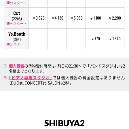
30分スタート
Cst
￥3,520
￥4,730
￥5,060
￥1,100
￥2,200
(22帖)
30分スタート
Vo.Booth
-
-
-
￥770
￥1,540
(3帖)
30分スタート
個人練習
の予約受付時間は、前日の21:30〜で、｢バンドスタジオ｣は2
名様までとなります。
｢ピアノ専用スタジオ｣
では個人練習の料金設定はありません
（DUOst、CONCERTst、SALON以外）。
SHIBUYA2