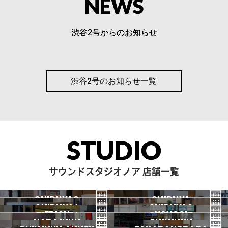
NEWS
渋谷2号からのお知らせ
NOAH BOOK
【渋谷2号店】AlphaTheta C
渋谷2号のお知らせ一覧
DJ-3000X 導入！
NOAH BOOK
【渋谷２号店】TASCAM TA -
1VP（オートチューン）導入
しました！
STUDIO
NOAH BOOK
【渋谷2号店】Roland FANT
OM-06導入！
サウンドスタジオノア 店舗一覧
NOAH BOOK
【渋谷2号店】FUJIGEN LP
SHIBUYA3
SHIBUYA
タイプ、新たにレンタルス
SHIBUYA1
SHIBUYA2
渋谷3号
EBISU
渋谷本店
YOYOGI
タート！
HARAJUKU
渋谷1号
SHINJUKU
渋谷2号
2026.07 OPEN