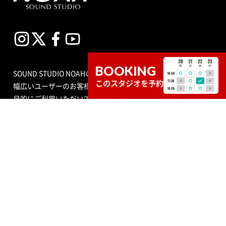
BOOKING
SOUND STUDIO NOAHのスタジオは、プロからアマチュアまで
このスタジオを予約
幅広いユーザーのお客様が練習室として平日、土日祝問わず多
目的にご利用いただいています。スタジオの種類も個人練習用
のブースから、ビッグバンドにも対応できる定員数が多くはい
る広いサブルーム付スタジオまで数多くあり、ドラムセット完
備の音楽空間で存分に音合わせできる練習用スペースをご用意
しています。
エンジニア付きセルフレコーディングで収録する音源制作や、
RECブースを編集室として使う編集作業、クロマキー合成ので
きるスタジオで映像撮影や映像編集・制作、配信ができるサービ
ス、写真撮影などさまざまなニーズにも対応いたします。ポイ
ントカード制度やプレゼントが当たるメルマガ情報も配信中。