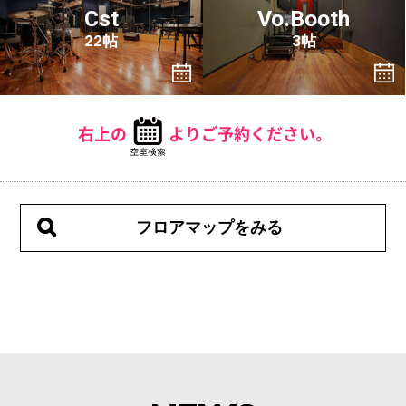
Cst
Vo.Booth
22帖
3帖
右上の
よりご予約ください。
フロアマップをみる