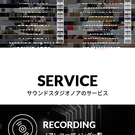
SHINJUKU ANNEX
恵比寿
TAKADANOBABA
代々木
IKEBUKURO
原宿
IKEBUKURO ANNEX
新宿
【渋谷1号、2号店】営業時間
新宿ANNEX
AKIHABARA
OCHANOMIZU
高田馬場
変更のお知らせ
HATSUDAI
池袋
SHIMOKITAZAWA
池袋ANNEX
NAKANO
秋葉原
KICHIJOJI
御茶ノ水
NOGATA
初台
JIYUGAOKA
下北沢
TORITSUDAI
中野
SANGENJAYA
吉祥寺
【期間限定】SENNHEISER X
KOMAZAWA
野方
IKEJIRIOHASHI
自由が丘
SW MD435/ MD445/ e965
都立大
GINZA
AKASAKA
三軒茶屋
GAKUGEIDAI
駒沢
DENENCHOFU
池尻大橋
無料レンタルスタート！
MEGURO FUDOMAE
銀座
NAKAMEGURO
赤坂
一時閉店中
SOUND ARTS
学芸大
NOAH HAKONE
田園調布
NOAH BOOK
目黒不動前
中目黒
【渋谷1号店・2号店】Pionee
サウンドアーツ
箱根
r DJM-A9導入記念キャンペ
ーンを実施中！
SERVICE
NOAH BOOK
【渋谷1号店・2号店】Pionee
r DJM-A9を導入！
サウンドスタジオノアのサービス
RECORDING