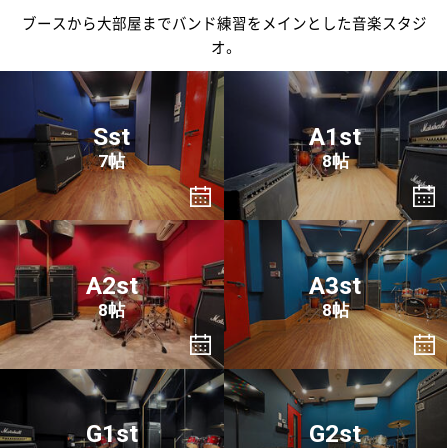
ブースから大部屋までバンド練習をメインとした音楽スタジ
オ。
Sst
A1st
7帖
8帖
A2st
A3st
8帖
8帖
G1st
G2st