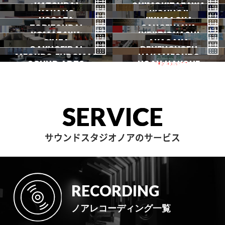
HATSUDAI
池袋
SHIMOKITAZAWA
池袋ANNEX
NAKANO
秋葉原
KICHIJOJI
御茶ノ水
NOGATA
初台
JIYUGAOKA
下北沢
TORITSUDAI
中野
SANGENJAYA
吉祥寺
KOMAZAWA
野方
IKEJIRIOHASHI
自由が丘
都立大
GINZA
AKASAKA
三軒茶屋
GAKUGEIDAI
駒沢
DENENCHOFU
池尻大橋
MEGURO FUDOMAE
銀座
NAKAMEGURO
赤坂
一時閉店中
SOUND ARTS
学芸大
NOAH HAKONE
田園調布
目黒不動前
中目黒
サウンドアーツ
箱根
SERVICE
サウンドスタジオノアのサービス
RECORDING
ノアレコーディング一覧