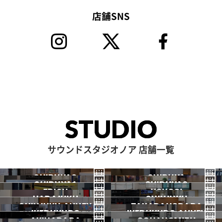
店舗SNS
STUDIO
サウンドスタジオノア 店舗一覧
SHIBUYA3
SHIBUYA
SHIBUYA1
SHIBUYA2
渋谷3号
EBISU
渋谷本店
YOYOGI
HARAJUKU
渋谷1号
SHINJUKU
渋谷2号
2026.07 OPEN
SHINJUKU ANNEX
恵比寿
TAKADANOBABA
代々木
IKEBUKURO
原宿
IKEBUKURO ANNEX
新宿
新宿ANNEX
AKIHABARA
OCHANOMIZU
高田馬場