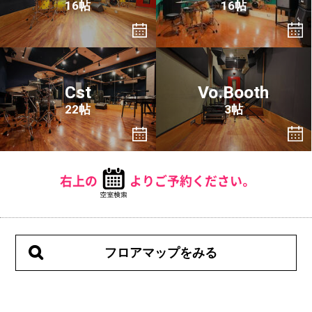
16帖
16帖
Cst
Vo.Booth
22帖
3帖
右上の
よりご予約ください。
フロアマップをみる