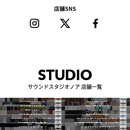
店舗SNS
STUDIO
サウンドスタジオノア 店舗一覧
SHIBUYA3
SHIBUYA
SHIBUYA1
SHIBUYA2
渋谷3号
EBISU
渋谷本店
YOYOGI
HARAJUKU
渋谷1号
SHINJUKU
渋谷2号
2026.07 OPEN
SHINJUKU ANNEX
恵比寿
TAKADANOBABA
代々木
IKEBUKURO
原宿
IKEBUKURO ANNEX
新宿
新宿ANNEX
AKIHABARA
OCHANOMIZU
高田馬場