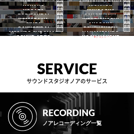
HATSUDAI
池袋
SHIMOKITAZAWA
池袋ANNEX
NAKANO
秋葉原
KICHIJOJI
御茶ノ水
NOGATA
初台
JIYUGAOKA
下北沢
TORITSUDAI
中野
SANGENJAYA
吉祥寺
KOMAZAWA
野方
IKEJIRIOHASHI
自由が丘
都立大
GINZA
AKASAKA
三軒茶屋
GAKUGEIDAI
駒沢
DENENCHOFU
池尻大橋
MEGURO FUDOMAE
銀座
NAKAMEGURO
赤坂
一時閉店中
SOUND ARTS
学芸大
NOAH HAKONE
田園調布
目黒不動前
中目黒
サウンドアーツ
箱根
SERVICE
サウンドスタジオノアのサービス
RECORDING
ノアレコーディング一覧