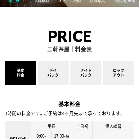
料金表
常備機材
オプション機材
店舗写真
地図/駐車場
PRICE
三軒茶屋｜料金表
基本
デイ
ナイト
ロック
料金
パック
パック
アウト
基本料金
1時間の料金です。ご予約は4ヶ月先まで承っております。
平日
土日祝
個人練習
9:00-
17:00-翌
税込価格