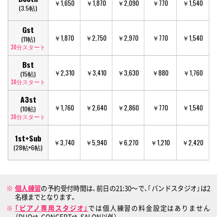
￥1,650
￥1,870
￥2,090
￥770
￥1,540
(3.5帖)
Gst
￥1,870
￥2,750
￥2,970
￥770
￥1,540
(11帖)
30分スタート
Bst
￥2,310
￥3,410
￥3,630
￥880
￥1,760
(15帖)
30分スタート
A3st
￥1,760
￥2,640
￥2,860
￥770
￥1,540
(10帖)
30分スタート
1st+Sub
￥3,740
￥5,940
￥6,270
￥1,210
￥2,420
(28帖+6帖)
個人練習
の予約受付時間は、前日の21:30〜で、｢バンドスタジオ｣は2
名様までとなります。
｢ピアノ専用スタジオ｣
では個人練習の料金設定はありません
（DUOst、CONCERTst、SALON以外）。