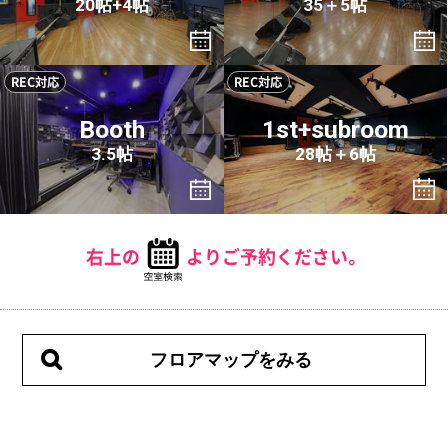
20帖+4帖
35＋5帖
REC対応
REC対応
Booth
1st+subroom
3.5帖
28帖＋6帖
右上の
よりご予約ください。
フロアマップをみる