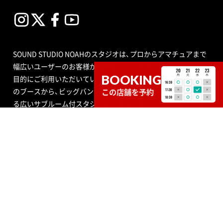
SOUND STUDIO NOAHのスタジオは、プロからアマチュアまで
幅広いユーザーのお客様が練習室として平日、土日祝問わず多
BOOKING
目的にご利用いただいています。スタジオの種類も個人練習用
のブースから、ビッグバンドにも対応できる定員数が多くはい
この店舗を予約
る広いサブルーム付スタジオまで数多くあり、ドラムセット完
備の音楽空間で存分に音合わせできる練習用スペースをご用意
しています。
エンジニア付きセルフレコーディングで収録する音源制作や、
RECブースを編集室として使う編集作業、クロマキー合成ので
きるスタジオで映像撮影や映像編集・制作、配信ができるサービ
ス、写真撮影などさまざまなニーズにも対応いたします。ポイ
ントカード制度やプレゼントが当たるメルマガ情報も配信中。
ご不明な点はお気軽にお問い合わせください。