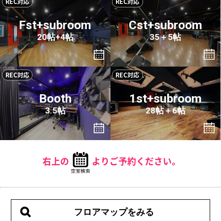
REC対応
REC対応
Fst+subroom
Cst+subroom
20帖+4帖
35＋5帖
REC対応
REC対応
Booth
1st+subroom
3.5帖
28帖＋6帖
右上の
よりご予約ください。
フロアマップをみる