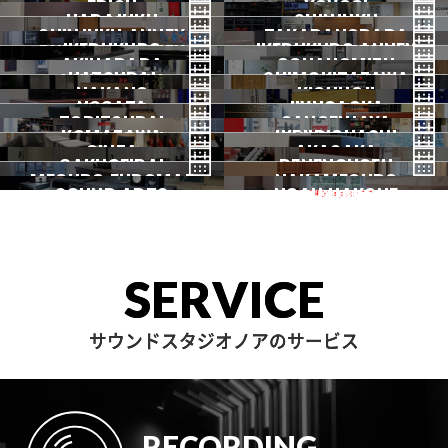
渋谷3号
EBISU
渋谷本店
YOYOGI
HARAJUKU
渋谷1号
SHINJUKU
渋谷2号
2026.07 OPEN
SHINJUKU ANNEX
恵比寿
TAKADANOBABA
代々木
IKEBUKURO
原宿
IKEBUKURO ANNEX
新宿
新宿ANNEX
AKIHABARA
OCHANOMIZU
高田馬場
HATSUDAI
池袋
SHIMOKITAZAWA
池袋ANNEX
NAKANO
秋葉原
KICHIJOJI
御茶ノ水
NOGATA
初台
JIYUGAOKA
下北沢
TORITSUDAI
中野
SANGENJAYA
吉祥寺
KOMAZAWA
野方
IKEJIRIOHASHI
自由が丘
都立大
GINZA
AKASAKA
三軒茶屋
GAKUGEIDAI
駒沢
DENENCHOFU
池尻大橋
MEGURO FUDOMAE
銀座
NAKAMEGURO
赤坂
一時閉店中
SOUND ARTS
学芸大
NOAH HAKONE
田園調布
目黒不動前
中目黒
サウンドアーツ
箱根
SERVICE
サウンドスタジオノアのサービス
RECORDING