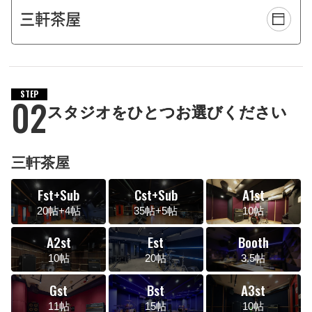
STEP
02
スタジオをひとつお選びください
三軒茶屋
Fst+Sub
Cst+Sub
A1st
20帖+4帖
35帖+5帖
10帖
A2st
Est
Booth
10帖
20帖
3.5帖
Gst
Bst
A3st
11帖
15帖
10帖