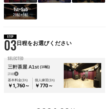
1st+Sub
28帖+6帖
STEP
03
日程をお選びください
SELECTED
三軒茶屋
A1st
(10帖)
詳細
基本料金(1h)
個人練習(1h)
￥1,760～
￥770～