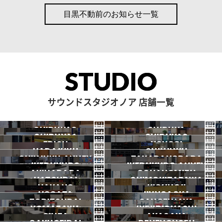
【目黒不動前店】営業時間変
目黒不動前のお知らせ一覧
更のお知らせ
【目黒不動前店】営業時間変
更のお知らせ
STUDIO
【目黒不動前店】営業時間変
更と深夜時間帯のご利用に
ついて
サウンドスタジオノア 店舗一覧
NOAH BOOK
【目黒不動前店】ピアノのメ
SHIBUYA3
SHIBUYA
ーカーの違いと特徴
SHIBUYA1
SHIBUYA2
渋谷3号
EBISU
渋谷本店
YOYOGI
NOAH BOOK
HARAJUKU
渋谷1号
SHINJUKU
渋谷2号
【目黒不動前店】スタジオ利
2026.07 OPEN
SHINJUKU ANNEX
恵比寿
TAKADANOBABA
代々木
IKEBUKURO
原宿
IKEBUKURO ANNEX
新宿
用をより便利に！常設モニ
新宿ANNEX
AKIHABARA
OCHANOMIZU
高田馬場
ターディスプレイをご紹
HATSUDAI
池袋
SHIMOKITAZAWA
池袋ANNEX
NAKANO
秋葉原
KICHIJOJI
御茶ノ水
介！
NOGATA
初台
JIYUGAOKA
下北沢
TORITSUDAI
中野
SANGENJAYA
吉祥寺
KOMAZAWA
野方
IKEJIRIOHASHI
自由が丘
【目黒不動前店】 Pearl MRS
都立大
GINZA
AKASAKA
三軒茶屋