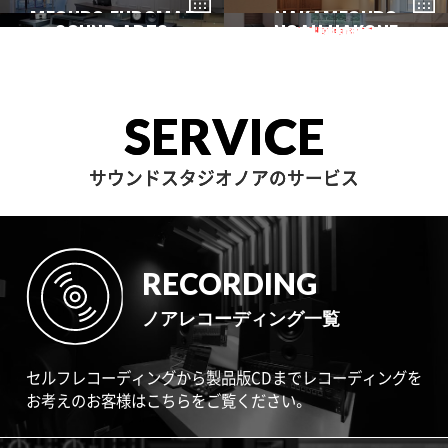
GAKUGEIDAI
駒沢
DENENCHOFU
池尻大橋
Series Setを1Bstに導入！
MEGURO FUDOMAE
銀座
NAKAMEGURO
赤坂
一時閉店中
SOUND ARTS
学芸大
NOAH HAKONE
田園調布
目黒不動前
中目黒
iZotope Spire Studio (Gen
サウンドアーツ
箱根
2) & LEWITT LCT240Pro
無償レンタルキャンペーン
7/15スタート
SERVICE
NOAH BOOK
【期間限定キャンペーン】7/
サウンドスタジオノアのサービス
15よりiZotope Spire Studi
o & LEWITT LCT240Pro 無
料レンタルキャンペーン！
RECORDING
ノアレコーディング一覧
セルフレコーディングから製品版CDまでレコーディングを
お考えのお客様はこちらをご覧ください。