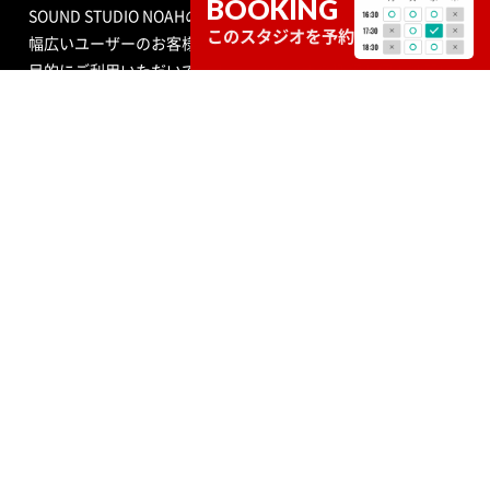
BOOKING
SOUND STUDIO NOAHのスタジオは、プロからアマチュアまで
このスタジオを予約
幅広いユーザーのお客様が練習室として平日、土日祝問わず多
目的にご利用いただいています。スタジオの種類も個人練習用
のブースから、ビッグバンドにも対応できる定員数が多くはい
る広いサブルーム付スタジオまで数多くあり、ドラムセット完
備の音楽空間で存分に音合わせできる練習用スペースをご用意
しています。
エンジニア付きセルフレコーディングで収録する音源制作や、
RECブースを編集室として使う編集作業、クロマキー合成ので
きるスタジオで映像撮影や映像編集・制作、配信ができるサービ
ス、写真撮影などさまざまなニーズにも対応いたします。ポイ
ントカード制度やプレゼントが当たるメルマガ情報も配信中。
ご不明な点はお気軽にお問い合わせください。
SOUND STUDIO NOAH