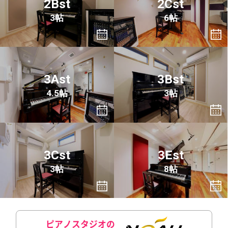
2Bst
2Cst
3帖
6帖
3Ast
3Bst
4.5帖
3帖
3Cst
3Est
3帖
8帖
ピアノスタジオの