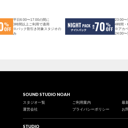
平日6:00〜17:00の間に
23:00
3時間以上ご利用で適用
4時間・
※パック割引き対象スタジオの
※アカ
み
24:00
SOUND STUDIO NOAH
スタジオ一覧
ご利用案内
最
運営会社
プライバシーポリシー
お
STUDIO