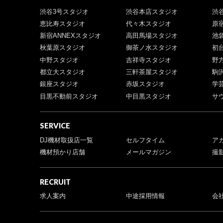
渋谷3号スタジオ
渋谷本店スタジオ
渋
恵比寿スタジオ
代々木スタジオ
原
新宿ANNEXスタジオ
高田馬場スタジオ
池
秋葉原スタジオ
御茶ノ水スタジオ
初
中野スタジオ
吉祥寺スタジオ
野
都立大スタジオ
三軒茶屋スタジオ
駒
銀座スタジオ
赤坂スタジオ
学
目黒不動前スタジオ
中目黒スタジオ
サ
SERVICE
DJ機材取扱店一覧
セルフタイム
ア
機材預かり店舗
メールマガジン
撮
RECRUIT
求人案内
中途採用情報
会