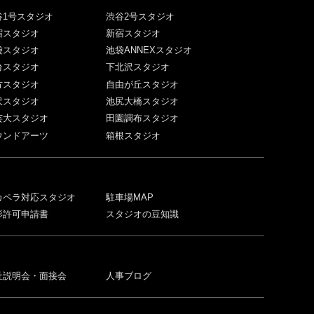
谷1号スタジオ
渋谷2号スタジオ
宿スタジオ
新宿スタジオ
袋スタジオ
池袋ANNEXスタジオ
台スタジオ
下北沢スタジオ
方スタジオ
自由が丘スタジオ
沢スタジオ
池尻大橋スタジオ
芸大スタジオ
田園調布スタジオ
ウンドアーツ
箱根スタジオ
カペラ対応スタジオ
駐車場MAP
影許可申請書
スタジオの豆知識
社説明会・面接会
人事ブログ