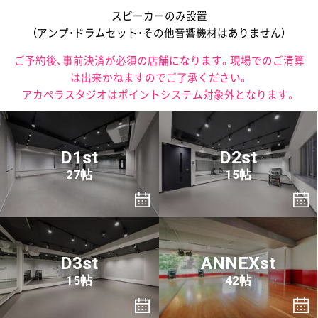
スピーカーのみ設置
（アンプ・ドラムセット・その他音響機材はありません）
ご予約後、事前決済が必須の店舗になります。現場でのご清算
は出来かねますのでご了承ください。
アカペラスタジオはポイントシステム対象外となります。
D1st
D2st
27帖
15帖
D3st
ANNEXst
15帖
42帖