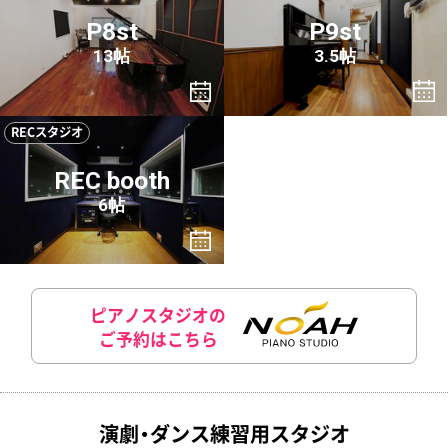
P8st
P9st
13帖
3.5帖
RECスタジオ
REC booth
6帖
ピアノスタジオの
ご予約はこちら
演劇・ダンス練習用スタジオ