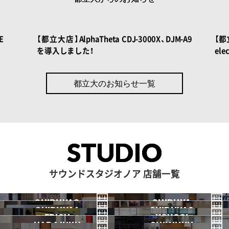
 BOOK
NOAH BOOK
E
【都立大店】AlphaTheta CDJ-3000X、DJM-A9
【都立
を導入しました！
el
都立大のお知らせ一覧
STUDIO
サウンドスタジオノア 店舗一覧
SHIBUYA3
SHIBUYA
SHIBUYA1
SHIBUYA2
渋谷3号
EBISU
渋谷本店
YOYOGI
HARAJUKU
渋谷1号
SHINJUKU
渋谷2号