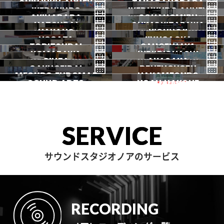
2026.07 OPEN
SHINJUKU ANNEX
恵比寿
TAKADANOBABA
代々木
IKEBUKURO
原宿
IKEBUKURO ANNEX
新宿
新宿ANNEX
AKIHABARA
OCHANOMIZU
高田馬場
HATSUDAI
池袋
SHIMOKITAZAWA
池袋ANNEX
NAKANO
秋葉原
KICHIJOJI
御茶ノ水
NOGATA
初台
JIYUGAOKA
下北沢
TORITSUDAI
中野
SANGENJAYA
吉祥寺
KOMAZAWA
野方
IKEJIRIOHASHI
自由が丘
都立大
GINZA
AKASAKA
三軒茶屋
GAKUGEIDAI
駒沢
DENENCHOFU
池尻大橋
MEGURO FUDOMAE
銀座
NAKAMEGURO
赤坂
一時閉店中
SOUND ARTS
学芸大
NOAH HAKONE
田園調布
目黒不動前
中目黒
サウンドアーツ
箱根
SERVICE
サウンドスタジオノアのサービス
RECORDING