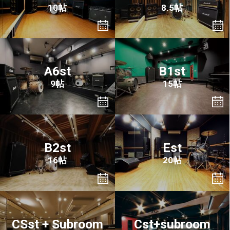
10帖
8.5帖
A6st
B1st
9帖
15帖
B2st
Est
16帖
20帖
CSst + Subroom
Cst+subroom