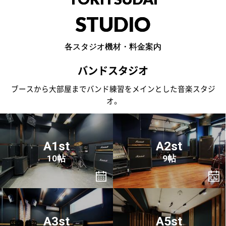
STUDIO
各スタジオ機材・料金案内
バンドスタジオ
ブースから大部屋までバンド練習をメインとした音楽スタジ
オ。
A1st
A2st
10帖
9帖
A3st
A5st