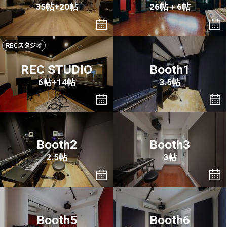
35帖+20帖
26帖＋6帖
RECスタジオ
REC STUDIO
Booth1
6帖+14帖
3.5帖
Booth2
Booth3
2.5帖
3帖
Booth5
Booth6