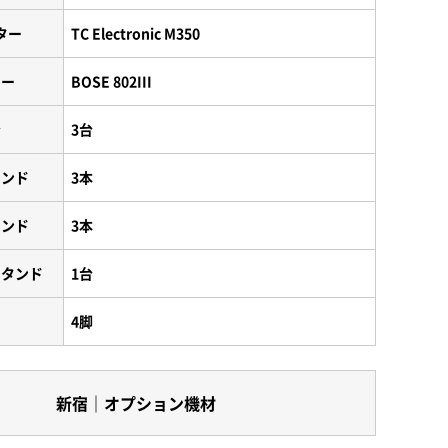
ター
TC Electronic M350
カー
BOSE 802III
台
3台
タンド
3本
タンド
3本
スタンド
1台
4脚
新宿｜オプション機材