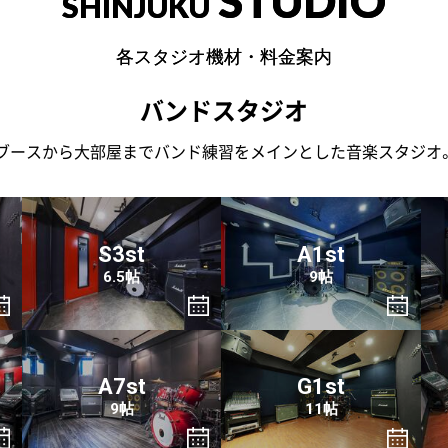
STUDIO
SHINJUKU
各スタジオ機材・料金案内
バンドスタジオ
ブースから大部屋までバンド練習をメインとした音楽スタジオ
S3st
A1st
6.5帖
9帖
A7st
G1st
9帖
11帖