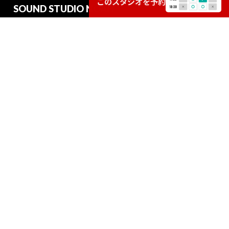
このスタジオを予約
SOUND STUDIO NOAH
STUDIO
SERVICE
RECRUIT
RECORDING
EVENT
© SoundStudio NOAH. All Rights Reserved.