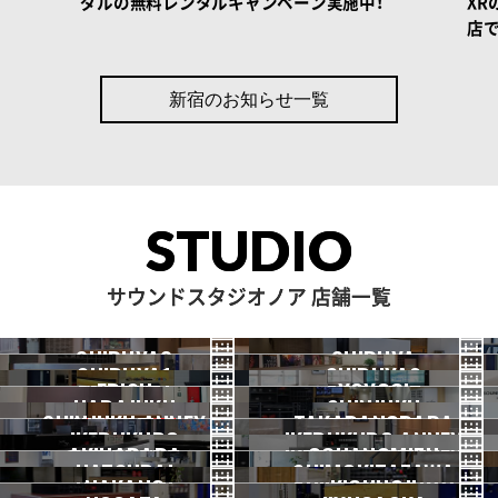
ダルの無料レンタルキャンペーン実施中！
X
店で
新宿のお知らせ一覧
STUDIO
サウンドスタジオノア 店舗一覧
SHIBUYA3
SHIBUYA
SHIBUYA1
SHIBUYA2
渋谷3号
EBISU
渋谷本店
YOYOGI
HARAJUKU
渋谷1号
SHINJUKU
渋谷2号
2026.07 OPEN
SHINJUKU ANNEX
恵比寿
TAKADANOBABA
代々木
IKEBUKURO
原宿
IKEBUKURO ANNEX
新宿
新宿ANNEX
AKIHABARA
OCHANOMIZU
高田馬場
HATSUDAI
池袋
SHIMOKITAZAWA
池袋ANNEX
NAKANO
秋葉原
KICHIJOJI
御茶ノ水