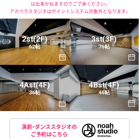
は出来かねますのでご了承ください。
アカペラスタジオはポイントシステム対象外となります。
2st(2F)
3st(3F)
62帖
76帖
4Ast(4F)
4Bst(4F)
36帖
46帖
演劇・ダンススタジオの
ご予約はこちら