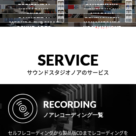
NOGATA
初台
JIYUGAOKA
下北沢
TORITSUDAI
中野
SANGENJAYA
吉祥寺
KOMAZAWA
野方
IKEJIRIOHASHI
自由が丘
都立大
GINZA
AKASAKA
三軒茶屋
GAKUGEIDAI
駒沢
DENENCHOFU
池尻大橋
MEGURO FUDOMAE
銀座
NAKAMEGURO
赤坂
一時閉店中
SOUND ARTS
学芸大
NOAH HAKONE
田園調布
目黒不動前
中目黒
サウンドアーツ
箱根
SERVICE
サウンドスタジオノアのサービス
RECORDING
ノアレコーディング一覧
セルフレコーディングから製品版CDまでレコーディングを