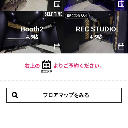
SELF TIME
RECスタジオ
Booth2
REC STUDIO
4.5帖
4.5帖
右上の
よりご予約ください。
フロアマップをみる