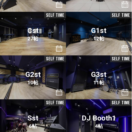
SELF TIME
SELF TIME
Cst
G1st
27帖
12帖
SELF TIME
SELF TIME
G2st
G3st
10帖
11帖
SELF TIME
SELF TIME
Sst
DJ Booth1
6帖
4帖