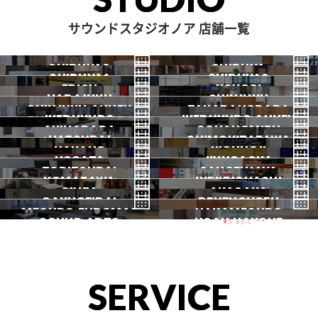
サウンドスタジオノア 店舗一覧
SHIBUYA3
SHIBUYA
SHIBUYA1
SHIBUYA2
渋谷3号
EBISU
渋谷本店
YOYOGI
HARAJUKU
渋谷1号
SHINJUKU
渋谷2号
2026.07 OPEN
SHINJUKU ANNEX
恵比寿
TAKADANOBABA
代々木
IKEBUKURO
原宿
IKEBUKURO ANNEX
新宿
新宿ANNEX
AKIHABARA
OCHANOMIZU
高田馬場
HATSUDAI
池袋
SHIMOKITAZAWA
池袋ANNEX
NAKANO
秋葉原
KICHIJOJI
御茶ノ水
NOGATA
初台
JIYUGAOKA
下北沢
TORITSUDAI
中野
SANGENJAYA
吉祥寺
KOMAZAWA
野方
IKEJIRIOHASHI
自由が丘
都立大
GINZA
AKASAKA
三軒茶屋
GAKUGEIDAI
駒沢
DENENCHOFU
池尻大橋
MEGURO FUDOMAE
銀座
NAKAMEGURO
赤坂
一時閉店中
SOUND ARTS
学芸大
NOAH HAKONE
田園調布
目黒不動前
中目黒
サウンドアーツ
箱根
SERVICE