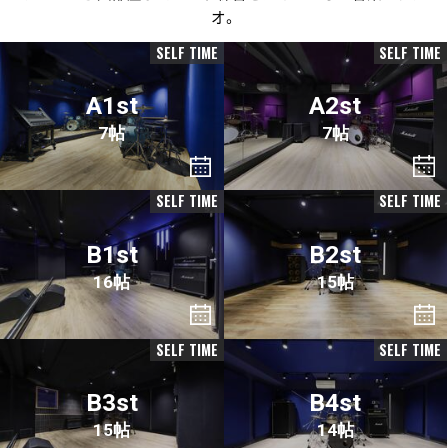
オ。
SELF TIME
SELF TIME
A1st
A2st
7帖
7帖
SELF TIME
SELF TIME
B1st
B2st
16帖
15帖
SELF TIME
SELF TIME
B3st
B4st
15帖
14帖