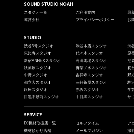
SOUND STUDIO NOAH
スタジオ一覧
ご利用案内
最
運営会社
プライバシーポリシー
お
STUDIO
渋谷3号スタジオ
渋谷本店スタジオ
渋
恵比寿スタジオ
代々木スタジオ
原
新宿ANNEXスタジオ
高田馬場スタジオ
池
秋葉原スタジオ
御茶ノ水スタジオ
初
中野スタジオ
吉祥寺スタジオ
野
都立大スタジオ
三軒茶屋スタジオ
駒
銀座スタジオ
赤坂スタジオ
学
目黒不動前スタジオ
中目黒スタジオ
サ
SERVICE
DJ機材取扱店一覧
セルフタイム
ア
機材預かり店舗
メールマガジン
撮