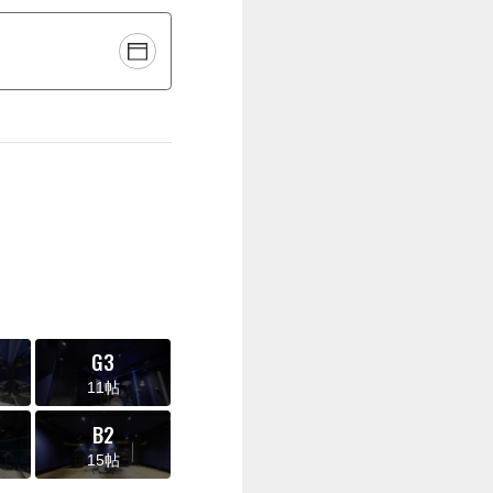
G3
11帖
B2
15帖