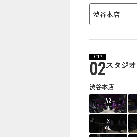
STEP
02
スタジオ
渋谷本店
A2
7帖
S
6帖