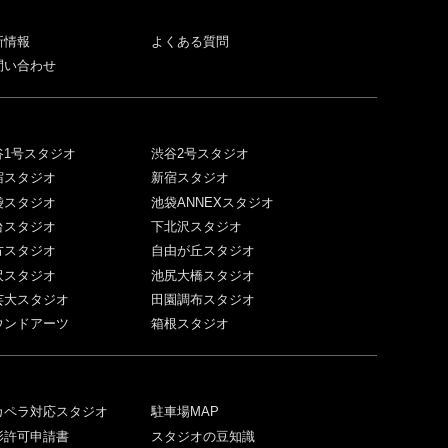
新情報
よくある質問
問い合わせ
谷1号スタジオ
渋谷2号スタジオ
宿スタジオ
新宿スタジオ
袋スタジオ
池袋ANNEXスタジオ
台スタジオ
下北沢スタジオ
方スタジオ
自由が丘スタジオ
沢スタジオ
池尻大橋スタジオ
芸大スタジオ
田園調布スタジオ
ウンドアーツ
箱根スタジオ
カペラ対応スタジオ
駐車場MAP
影許可申請書
スタジオの豆知識