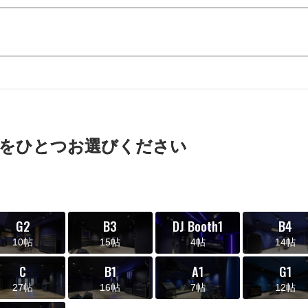
をひとつお選びください
G2
B3
DJ Booth1
B4
10帖
15帖
4帖
14帖
C
B1
A1
G1
27帖
16帖
7帖
12帖