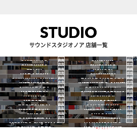
STUDIO
サウンドスタジオノア 店舗一覧
SHIBUYA3
SHIBUYA
SHIBUYA1
SHIBUYA2
渋谷3号
EBISU
渋谷本店
YOYOGI
HARAJUKU
渋谷1号
SHINJUKU
渋谷2号
2026.07 OPEN
SHINJUKU ANNEX
恵比寿
TAKADANOBABA
代々木
IKEBUKURO
原宿
IKEBUKURO ANNEX
新宿
新宿ANNEX
AKIHABARA
OCHANOMIZU
高田馬場
HATSUDAI
池袋
SHIMOKITAZAWA
池袋ANNEX
NAKANO
秋葉原
KICHIJOJI
御茶ノ水
NOGATA
初台
JIYUGAOKA
下北沢
TORITSUDAI
中野
SANGENJAYA
吉祥寺
KOMAZAWA
野方
IKEJIRIOHASHI
自由が丘
都立大
GINZA
AKASAKA
三軒茶屋
GAKUGEIDAI
駒沢
DENENCHOFU
池尻大橋
MEGURO FUDOMAE
銀座
NAKAMEGURO
赤坂
一時閉店中
SOUND ARTS
学芸大
NOAH HAKONE
田園調布
目黒不動前
中目黒