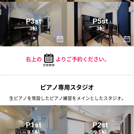
P3st
P5st
3帖
3帖
右上の
よりご予約ください。
ピアノ専用スタジオ
生ピアノを常設したピアノ練習をメインとしたスタジオ。
P1st
P2st
9.5帖
9.5帖