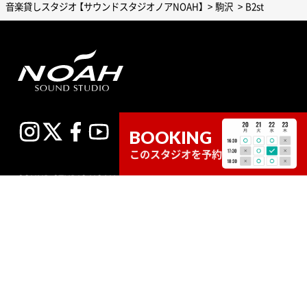
音楽貸しスタジオ 【サウンドスタジオノアNOAH】
駒沢
B2st
BOOKING
このスタジオを予約
SOUND STUDIO NOAHのスタジオは、プロからアマチュアまで
幅広いユーザーのお客様が練習室として平日、土日祝問わず多
目的にご利用いただいています。スタジオの種類も個人練習用
のブースから、ビッグバンドにも対応できる定員数が多くはい
る広いサブルーム付スタジオまで数多くあり、ドラムセット完
備の音楽空間で存分に音合わせできる練習用スペースをご用意
しています。
エンジニア付きセルフレコーディングで収録する音源制作や、