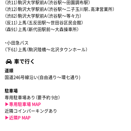
（渋11）駒沢大学駅前A（渋谷駅〜田園調布駅）
（渋12）駒沢大学駅前A（渋谷駅〜二子玉川駅、高津営業所）
（渋82）駒沢大学駅前A（渋谷駅〜等々力）
（反11）上馬（五反田駅〜世田谷区民会館）
（森91）上馬（新代田駅前〜大森操車所）
・小田急バス
（下61）上馬（駒沢陸橋〜北沢タウンホール）
車で行く
道順
国道246号線沿い(自由通り〜環七通り)
駐車場
専用駐車場あり（要予約 9台）
▶︎専用駐車場 MAP
近隣コインパーキングあり
▶︎近隣P MAP