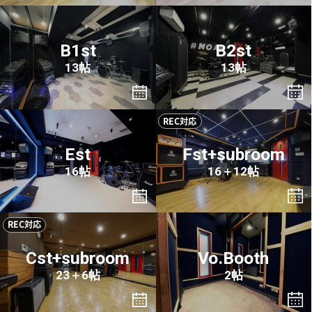
B1st
B2st
13帖
13帖
REC対応
Est
Fst+subroom
16帖
16＋12帖
REC対応
Cst+subroom
Vo.Booth
23＋6帖
2帖