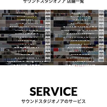
サウンドスタジオノア 店舗一覧
SHIBUYA3
SHIBUYA
SHIBUYA1
SHIBUYA2
渋谷3号
EBISU
渋谷本店
YOYOGI
HARAJUKU
渋谷1号
SHINJUKU
渋谷2号
2026.07 OPEN
SHINJUKU ANNEX
恵比寿
TAKADANOBABA
代々木
IKEBUKURO
原宿
IKEBUKURO ANNEX
新宿
新宿ANNEX
AKIHABARA
OCHANOMIZU
高田馬場
HATSUDAI
池袋
SHIMOKITAZAWA
池袋ANNEX
NAKANO
秋葉原
KICHIJOJI
御茶ノ水
NOGATA
初台
JIYUGAOKA
下北沢
TORITSUDAI
中野
SANGENJAYA
吉祥寺
KOMAZAWA
野方
IKEJIRIOHASHI
自由が丘
都立大
GINZA
AKASAKA
三軒茶屋
GAKUGEIDAI
駒沢
DENENCHOFU
池尻大橋
MEGURO FUDOMAE
銀座
NAKAMEGURO
赤坂
一時閉店中
SOUND ARTS
学芸大
NOAH HAKONE
田園調布
目黒不動前
中目黒
サウンドアーツ
箱根
SERVICE
サウンドスタジオノアのサービス