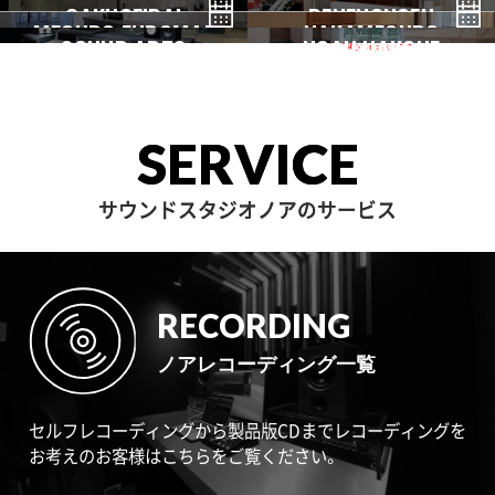
GINZA
AKASAKA
GAKUGEIDAI
駒沢
DENENCHOFU
池尻大橋
MEGURO FUDOMAE
銀座
NAKAMEGURO
赤坂
一時閉店中
SOUND ARTS
学芸大
NOAH HAKONE
田園調布
目黒不動前
中目黒
サウンドアーツ
箱根
SERVICE
サウンドスタジオノアのサービス
RECORDING
ノアレコーディング一覧
セルフレコーディングから製品版CDまでレコーディングを
お考えのお客様はこちらをご覧ください。