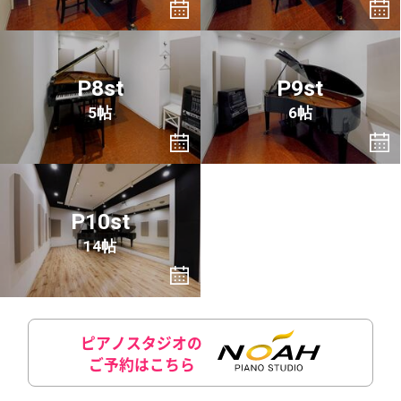
P8st
P9st
5帖
6帖
P10st
14帖
ピアノスタジオの
ご予約はこちら