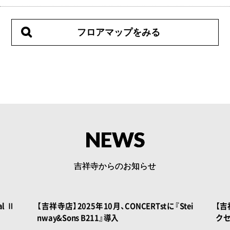
フロアマップをみる
NEWS
吉祥寺からのお知らせ
 BOOK
al Ⅱ
【吉祥寺店】2025年10月、CONCERTstに『Stei
【吉
nway&Sons B211』導入
ク