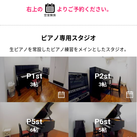
右上の
よりご予約ください。
ピアノ専用スタジオ
生ピアノを常設したピアノ練習をメインとしたスタジオ。
P1st
P2st
3帖
3帖
P5st
P6st
6帖
5帖