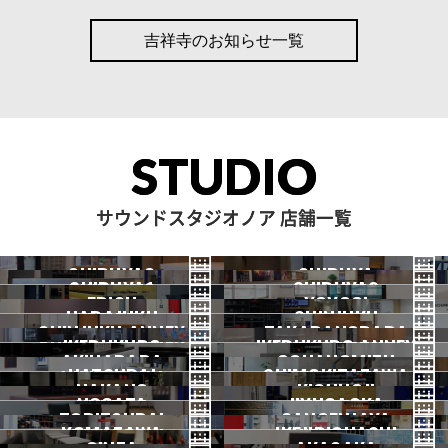
吉祥寺のお知らせ一覧
STUDIO
サウンドスタジオノア 店舗一覧
SHIBUYA3
SHIBUYA
SHIBUYA1
SHIBUYA2
渋谷3号
EBISU
渋谷本店
YOYOGI
HARAJUKU
渋谷1号
SHINJUKU
渋谷2号
2026.07 OPEN
SHINJUKU ANNEX
恵比寿
TAKADANOBABA
代々木
IKEBUKURO
原宿
IKEBUKURO ANNEX
新宿
新宿ANNEX
AKIHABARA
OCHANOMIZU
高田馬場
HATSUDAI
池袋
SHIMOKITAZAWA
池袋ANNEX
NAKANO
秋葉原
KICHIJOJI
御茶ノ水
NOGATA
初台
JIYUGAOKA
下北沢
TORITSUDAI
中野
SANGENJAYA
吉祥寺
KOMAZAWA
野方
IKEJIRIOHASHI
自由が丘
都立大
三軒茶屋