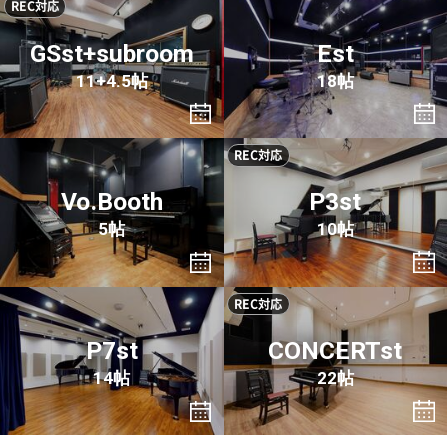
REC対応
GSst+subroom
Est
11+4.5帖
18帖
REC対応
Vo.Booth
P3st
5帖
10帖
REC対応
P7st
CONCERTst
14帖
22帖