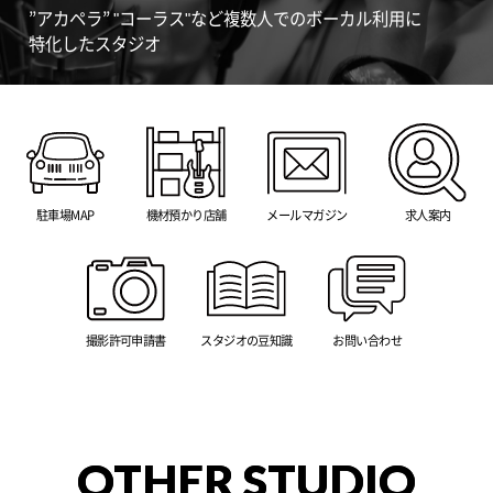
”アカペラ” "コーラス"など複数人でのボーカル利用に
特化したスタジオ
駐車場MAP
機材預かり店舗
メールマガジン
求人案内
撮影許可申請書
スタジオの豆知識
お問い合わせ
OTHER STUDIO