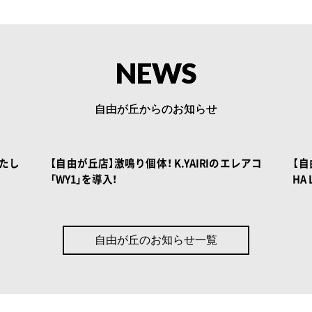
NEWS
自由が丘からのお知らせ
 BOOK
NOAH BOOK
いたし
【自由が丘店】激鳴り個体！ K.YAIRIのエレアコ
【自
「WY1」を導入！
HA
自由が丘のお知らせ一覧