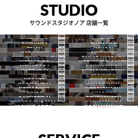
STUDIO
サウンドスタジオノア 店舗一覧
SHIBUYA3
SHIBUYA
SHIBUYA1
SHIBUYA2
渋谷3号
EBISU
渋谷本店
YOYOGI
HARAJUKU
渋谷1号
SHINJUKU
渋谷2号
2026.07 OPEN
SHINJUKU ANNEX
恵比寿
TAKADANOBABA
代々木
IKEBUKURO
原宿
IKEBUKURO ANNEX
新宿
新宿ANNEX
AKIHABARA
OCHANOMIZU
高田馬場
HATSUDAI
池袋
SHIMOKITAZAWA
池袋ANNEX
NAKANO
秋葉原
KICHIJOJI
御茶ノ水
NOGATA
初台
JIYUGAOKA
下北沢
TORITSUDAI
中野
SANGENJAYA
吉祥寺
KOMAZAWA
野方
IKEJIRIOHASHI
自由が丘
都立大
GINZA
AKASAKA
三軒茶屋
GAKUGEIDAI
駒沢
DENENCHOFU
池尻大橋
MEGURO FUDOMAE
銀座
NAKAMEGURO
赤坂
一時閉店中
SOUND ARTS
学芸大
NOAH HAKONE
田園調布
目黒不動前
中目黒
サウンドアーツ
箱根