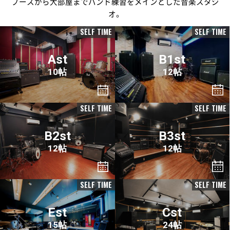
ブースから大部屋までバンド練習をメインとした音楽スタジ
オ。
SELF TIME
SELF TIME
Ast
B1st
10帖
12帖
SELF TIME
SELF TIME
B2st
B3st
12帖
12帖
SELF TIME
SELF TIME
Est
Cst
15帖
24帖