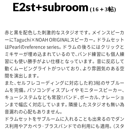
E2st+subroom
(16＋3帖)
赤と黒を配色した刺激的なスタジオです。メインスピーカ
ーにTaguchi×NOAH ORIGINALスピーカー。ドラムセット
はPearlのreference series。ドラムの後ろにはクリックと
ミキサーが埋め込まれているので、バンド練習にも個人練
習にも使い勝手がよい仕様となっています。 音に反応して
動くムービングライトがついており、より雰囲気のある空
間を演出します。
また、セルフレコーディングに対応した約3帖のサブルー
ムを完備。パソコンディスプレイやモニタースピーカー、
キューシステムなども常設！バンド、ボーカル、ナレーショ
ンまで幅広く対応しています。隣接したスタジオも無い為
音漏れの心配もありません。
ドラムセットをサブルームに入れることも出来るのでダン
ス利用やアカペラ·ブラスバンドでの利用にも適用。（スタ