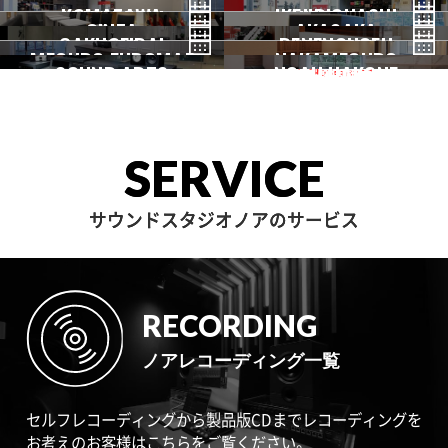
TORITSUDAI
SANGENJAYA
KOMAZAWA
野方
IKEJIRIOHASHI
自由が丘
都立大
GINZA
AKASAKA
三軒茶屋
GAKUGEIDAI
駒沢
DENENCHOFU
池尻大橋
MEGURO FUDOMAE
銀座
NAKAMEGURO
赤坂
一時閉店中
SOUND ARTS
学芸大
NOAH HAKONE
田園調布
目黒不動前
中目黒
サウンドアーツ
箱根
SERVICE
サウンドスタジオノアのサービス
RECORDING
ノアレコーディング一覧
セルフレコーディングから製品版CDまでレコーディングを
お考えのお客様はこちらをご覧ください。