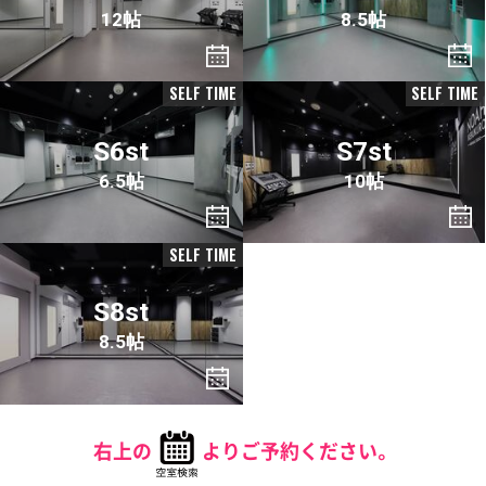
12帖
8.5帖
SELF TIME
SELF TIME
S6st
S7st
6.5帖
10帖
SELF TIME
S8st
8.5帖
右上の
よりご予約ください。