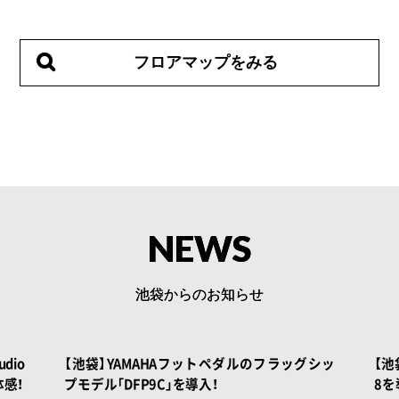
フロアマップをみる
NEWS
池袋からのお知らせ
 BOOK
NOAH BOOK
グシッ
【池袋店】YAMAHAステージピアノの傑作、CP8
【池
8を導入致しました！