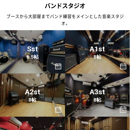
バンドスタジオ
ブースから大部屋までバンド練習をメインとした音楽スタジ
オ。
Sst
A1st
6.5帖
8帖
A2st
A3st
8帖
8帖