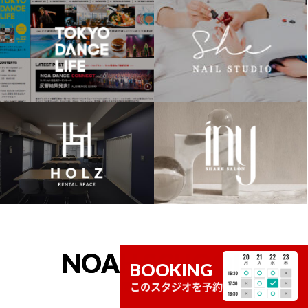
NOAH SCHOOL
BOOKING
このスタジオを予約
関連スクール