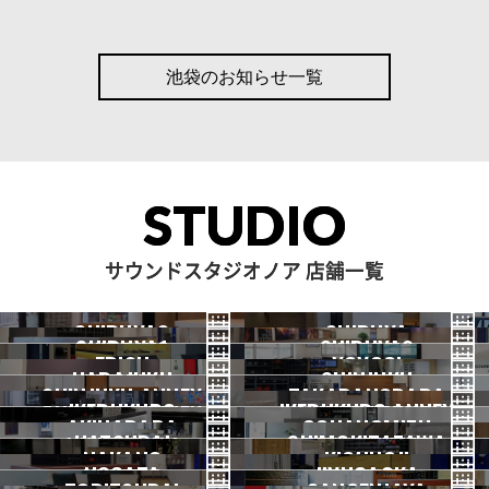
池袋のお知らせ一覧
STUDIO
サウンドスタジオノア 店舗一覧
SHIBUYA3
SHIBUYA
SHIBUYA1
SHIBUYA2
渋谷3号
EBISU
渋谷本店
YOYOGI
HARAJUKU
渋谷1号
SHINJUKU
渋谷2号
2026.07 OPEN
SHINJUKU ANNEX
恵比寿
TAKADANOBABA
代々木
IKEBUKURO
原宿
IKEBUKURO ANNEX
新宿
新宿ANNEX
AKIHABARA
OCHANOMIZU
高田馬場
HATSUDAI
池袋
SHIMOKITAZAWA
池袋ANNEX
NAKANO
秋葉原
KICHIJOJI
御茶ノ水
NOGATA
初台
JIYUGAOKA
下北沢
中野
吉祥寺