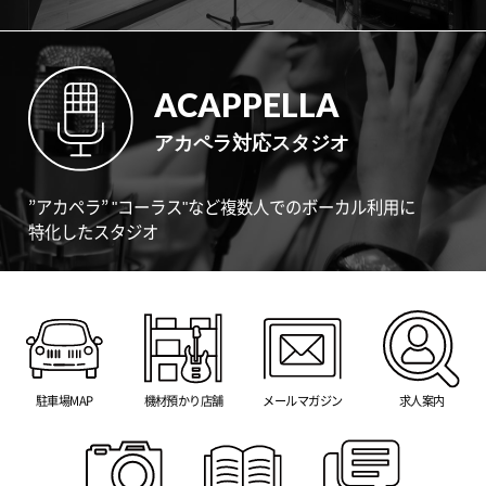
ACAPPELLA
アカペラ対応スタジオ
”アカペラ” "コーラス"など複数人でのボーカル利用に
特化したスタジオ
駐車場MAP
機材預かり店舗
メールマガジン
求人案内