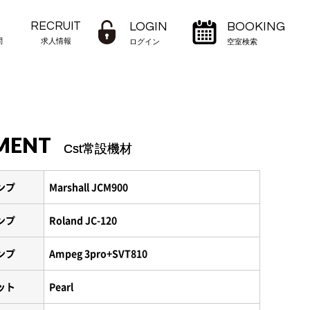
RECRUIT
LOGIN
BOOKING
問
求人情報
ログイン
空室検索
MENT
Cst常設機材
ンプ
Marshall JCM900
ンプ
Roland JC-120
ンプ
Ampeg 3pro+SVT810
ット
Pearl