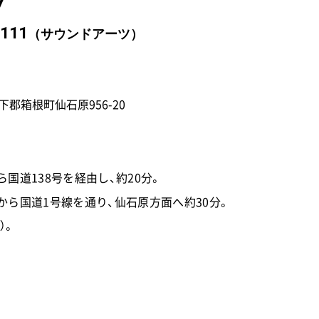
7
2111
（サウンドアーツ）
柄下郡箱根町仙石原956-20
ら国道138号を経由し、約20分。
Cから国道1号線を通り、
仙石原方面へ約30分。
）。