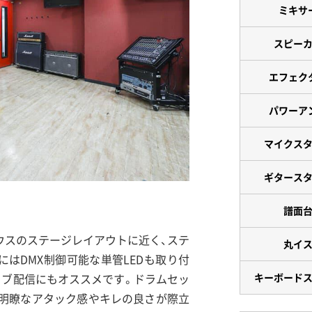
ミキサ
スピー
エフェク
パワーア
マイクス
ギタース
譜面
ウスのステージレイアウトに近く、ステ
丸イ
はDMX制御可能な単管LEDも取り付
イブ配信にもオススメです。ドラムセッ
キーボード
ており、明瞭なアタック感やキレの良さが際立