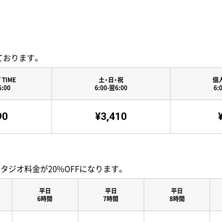
ております。
 TIME
土・日・祝
個
6:00
6:00-翌6:00
6:
90
¥3,410
スタジオ料金が20%OFFになります。
平日
平日
平日
6時間
7時間
8時間