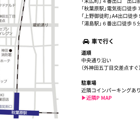
「末広町」４番出口 出口
「秋葉原駅」電気街口徒歩
「上野御徒町」A4出口徒歩
「湯島駅」６番出口徒歩５
車で行く
道順
中央通り沿い
（外神田五丁目交差点すぐ
駐車場
近隣コインパーキングあ
▶︎近隣P MAP