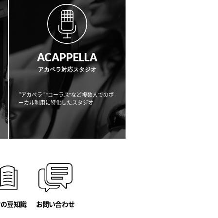
ACAPPELLA
アカペラ対応スタジオ
”アカペラ” "コーラス"など複数人でのボ
ーカル利用に
特化したスタジオ
オの豆知識
お問い合わせ