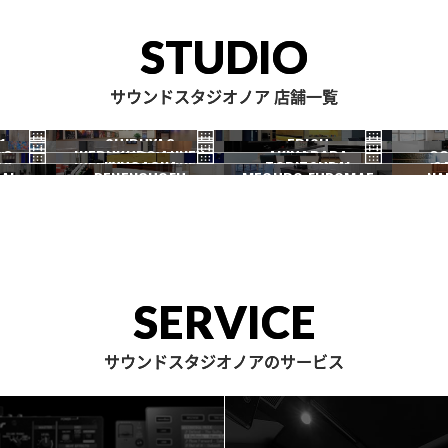
STUDIO
サウンドスタジオノア 店舗一覧
1
SHIBUYA2
EBISU
RO
IKEBUKURO ANNEX
AKIHABARA
OC
渋谷2号
恵比寿
JIYUGAOKA
TORITSUDAI
S
池袋ANNEX
秋葉原
AI
DENENCHOFU
MEGURO FUDOMAE
NA
自由が丘
都立大
田園調布
目黒不動前
SERVICE
サウンドスタジオノアのサービス