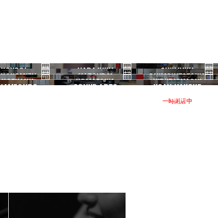
YOYOGI
HARAJUKU
SHINJUKU
HANOMIZU
HATSUDAI
SHIMOKITAZAWA
代々木
原宿
新宿
ANGENJAYA
KOMAZAWA
IKEJIRIOHASHI
御茶ノ水
初台
下北沢
KAMEGURO
SOUND ARTS
NOAH HAKONE
三軒茶屋
駒沢
池尻大橋
中目黒
サウンドアーツ
箱根
一時閉店中