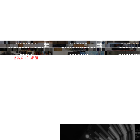
SHIBUYA3
SHIBUYA
SHIBUYA
SHINJUKU ANNEX
TAKADANOBABA
IKEBUKU
渋谷3号
渋谷本店
渋谷1号
NAKANO
KICHIJOJI
NOGATA
新宿ANNEX
高田馬場
池袋
GINZA
AKASAKA
GAKUGEID
2026.07 OPEN
中野
吉祥寺
野方
銀座
赤坂
学芸大