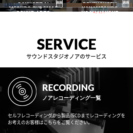
GINZA
AKASAKA
GAKUGEIDAI
駒沢
DENENCHOFU
池尻大橋
MEGURO FUDOMAE
銀座
NAKAMEGURO
赤坂
一時閉店中
SOUND ARTS
学芸大
NOAH HAKONE
田園調布
目黒不動前
中目黒
サウンドアーツ
箱根
SERVICE
サウンドスタジオノアのサービス
RECORDING
ノアレコーディング一覧
セルフレコーディングから製品版CDまでレコーディングを
お考えのお客様はこちらをご覧ください。