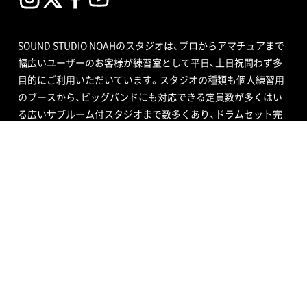
SOUND STUDIO NOAHのスタジオは、プロからアマチュアまで
幅広いユーザーのお客様が練習室として平日、土日祝問わず多
目的にご利用いただいています。スタジオの種類も個人練習用
のブースから、ビッグバンドにも対応できる定員数が多くはい
る広いサブルーム付スタジオまで数多くあり、ドラムセット完
備の音楽空間で存分に音合わせできる練習用スペースをご用意
しています。
エンジニア付きセルフレコーディングで収録する音源制作や、
RECブースを編集室として使う編集作業、クロマキー合成ので
きるスタジオで映像撮影や映像編集・制作、配信ができるサービ
ス、写真撮影などさまざまなニーズにも対応いたします。ポイ
ントカード制度やプレゼントが当たるメルマガ情報も配信中。
ご不明な点はお気軽にお問い合わせください。