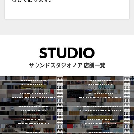
STUDIO
サウンドスタジオノア 店舗一覧
SHIBUYA3
SHIBUYA
SHIBUYA1
SHIBUYA2
渋谷3号
EBISU
渋谷本店
YOYOGI
HARAJUKU
渋谷1号
SHINJUKU
渋谷2号
2026.07 OPEN
SHINJUKU ANNEX
恵比寿
TAKADANOBABA
代々木
IKEBUKURO
原宿
IKEBUKURO ANNEX
新宿
新宿ANNEX
AKIHABARA
OCHANOMIZU
高田馬場
HATSUDAI
池袋
SHIMOKITAZAWA
池袋ANNEX
NAKANO
秋葉原
KICHIJOJI
御茶ノ水
NOGATA
初台
JIYUGAOKA
下北沢
TORITSUDAI
中野
SANGENJAYA
吉祥寺
KOMAZAWA
野方
IKEJIRIOHASHI
自由が丘
都立大
三軒茶屋