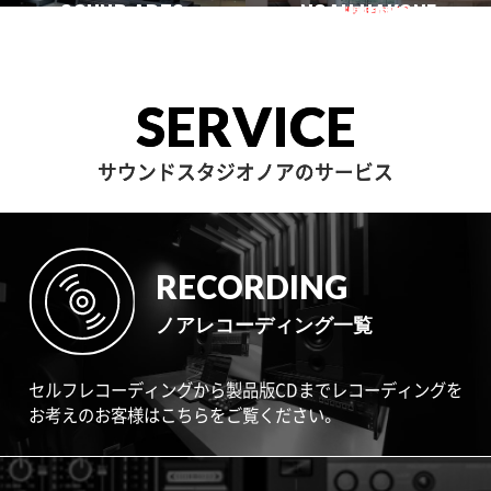
一時閉店中
SOUND ARTS
学芸大
NOAH HAKONE
田園調布
目黒不動前
中目黒
サウンドアーツ
箱根
SERVICE
サウンドスタジオノアのサービス
RECORDING
ノアレコーディング一覧
セルフレコーディングから製品版CDまでレコーディングを
お考えのお客様はこちらをご覧ください。