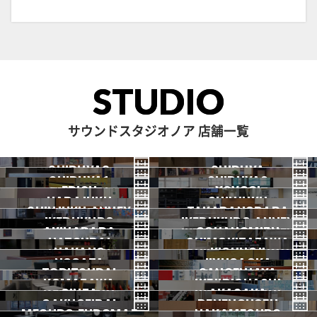
STUDIO
サウンドスタジオノア 店舗一覧
SHIBUYA3
SHIBUYA
SHIBUYA1
SHIBUYA2
渋谷3号
EBISU
渋谷本店
YOYOGI
HARAJUKU
渋谷1号
SHINJUKU
渋谷2号
2026.07 OPEN
SHINJUKU ANNEX
恵比寿
TAKADANOBABA
代々木
IKEBUKURO
原宿
IKEBUKURO ANNEX
新宿
新宿ANNEX
AKIHABARA
OCHANOMIZU
高田馬場
HATSUDAI
池袋
SHIMOKITAZAWA
池袋ANNEX
NAKANO
秋葉原
KICHIJOJI
御茶ノ水
NOGATA
初台
JIYUGAOKA
下北沢
TORITSUDAI
中野
SANGENJAYA
吉祥寺
KOMAZAWA
野方
IKEJIRIOHASHI
自由が丘
都立大
GINZA
AKASAKA
三軒茶屋
GAKUGEIDAI
駒沢
DENENCHOFU
池尻大橋
MEGURO FUDOMAE
銀座
NAKAMEGURO
赤坂