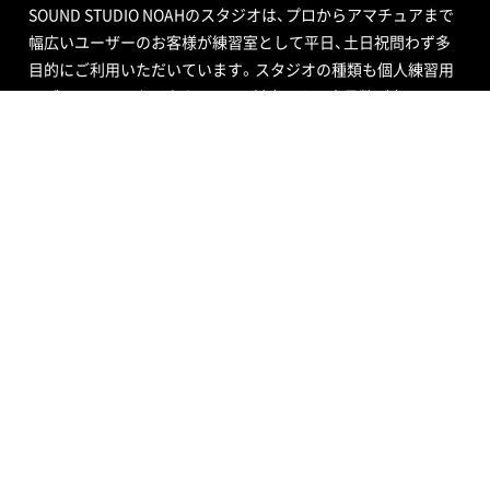
SOUND STUDIO NOAHのスタジオは、プロからアマチュアまで
幅広いユーザーのお客様が練習室として平日、土日祝問わず多
目的にご利用いただいています。スタジオの種類も個人練習用
のブースから、ビッグバンドにも対応できる定員数が多くはい
る広いサブルーム付スタジオまで数多くあり、ドラムセット完
備の音楽空間で存分に音合わせできる練習用スペースをご用意
しています。
エンジニア付きセルフレコーディングで収録する音源制作や、
RECブースを編集室として使う編集作業、クロマキー合成ので
きるスタジオで映像撮影や映像編集・制作、配信ができるサービ
ス、写真撮影などさまざまなニーズにも対応いたします。ポイ
ントカード制度やプレゼントが当たるメルマガ情報も配信中。
ご不明な点はお気軽にお問い合わせください。
SOUND STUDIO NOAH