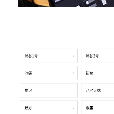
渋谷1号
渋谷2号
池袋
初台
駒沢
池尻大橋
野方
銀座