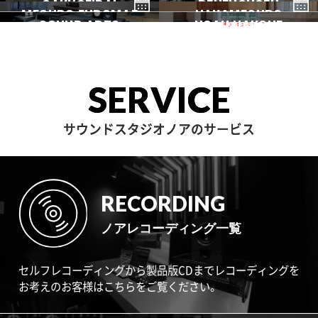
GAKUGEIDAI
駒沢
DENENCHOFU
池尻大橋
MEGURO FUDOMAE
銀座
NAKAMEGURO
赤坂
一時閉店中
SOUND ARTS
学芸大
NOAH HAKONE
田園調布
目黒不動前
中目黒
サウンドアーツ
箱根
SERVICE
サウンドスタジオノアのサービス
RECORDING
ノアレコーディング一覧
セルフレコーディングから製品版CDまでレコーディングを
お考えのお客様はこちらをご覧ください。