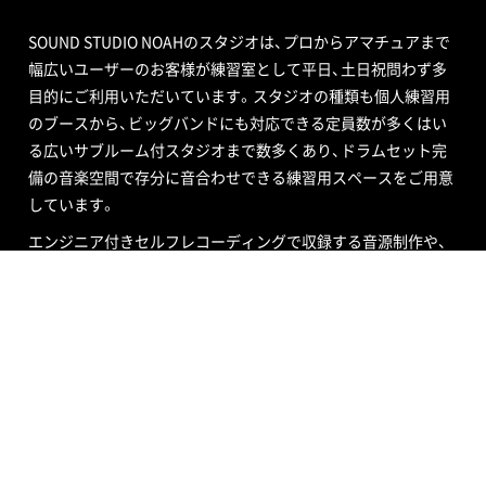
SOUND STUDIO NOAHのスタジオは、プロからアマチュアまで
幅広いユーザーのお客様が練習室として平日、土日祝問わず多
目的にご利用いただいています。スタジオの種類も個人練習用
のブースから、ビッグバンドにも対応できる定員数が多くはい
る広いサブルーム付スタジオまで数多くあり、ドラムセット完
備の音楽空間で存分に音合わせできる練習用スペースをご用意
しています。
エンジニア付きセルフレコーディングで収録する音源制作や、
RECブースを編集室として使う編集作業、クロマキー合成ので
きるスタジオで映像撮影や映像編集・制作、配信ができるサービ
ス、写真撮影などさまざまなニーズにも対応いたします。ポイ
ントカード制度やプレゼントが当たるメルマガ情報も配信中。
ご不明な点はお気軽にお問い合わせください。
SOUND STUDIO NOAH