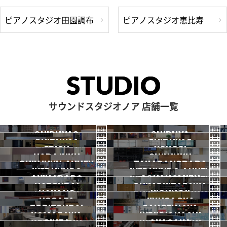
ピアノスタジオ田園調布
ピアノスタジオ恵比寿
STUDIO
サウンドスタジオノア 店舗一覧
SHIBUYA3
SHIBUYA
SHIBUYA1
SHIBUYA2
渋谷3号
EBISU
渋谷本店
YOYOGI
HARAJUKU
渋谷1号
SHINJUKU
渋谷2号
2026.07 OPEN
SHINJUKU ANNEX
恵比寿
TAKADANOBABA
代々木
IKEBUKURO
原宿
IKEBUKURO ANNEX
新宿
新宿ANNEX
AKIHABARA
OCHANOMIZU
高田馬場
HATSUDAI
池袋
SHIMOKITAZAWA
池袋ANNEX
NAKANO
秋葉原
KICHIJOJI
御茶ノ水
NOGATA
初台
JIYUGAOKA
下北沢
TORITSUDAI
中野
SANGENJAYA
吉祥寺
KOMAZAWA
野方
IKEJIRIOHASHI
自由が丘
都立大
GINZA
AKASAKA
三軒茶屋