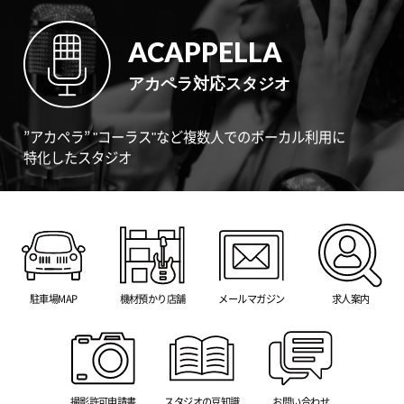
ACAPPELLA
アカペラ対応スタジオ
”アカペラ” "コーラス"など複数人でのボーカル利用に
特化したスタジオ
駐車場MAP
機材預かり店舗
メールマガジン
求人案内
撮影許可申請書
スタジオの豆知識
お問い合わせ