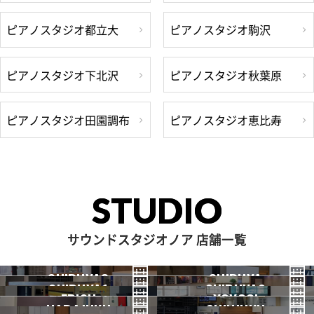
ピアノスタジオ都立大
ピアノスタジオ駒沢
ピアノスタジオ下北沢
ピアノスタジオ秋葉原
ピアノスタジオ田園調布
ピアノスタジオ恵比寿
STUDIO
サウンドスタジオノア 店舗一覧
SHIBUYA3
SHIBUYA
SHIBUYA1
SHIBUYA2
渋谷3号
EBISU
渋谷本店
YOYOGI
HARAJUKU
渋谷1号
SHINJUKU
渋谷2号