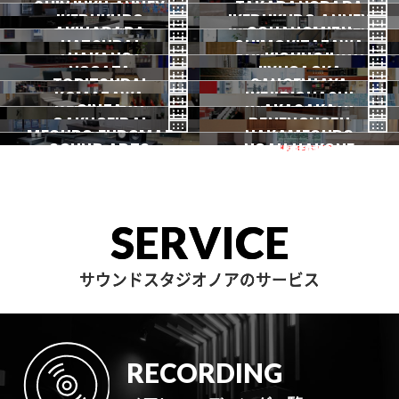
2026.07 OPEN
SHINJUKU ANNEX
恵比寿
TAKADANOBABA
代々木
IKEBUKURO
原宿
IKEBUKURO ANNEX
新宿
新宿ANNEX
AKIHABARA
OCHANOMIZU
高田馬場
HATSUDAI
池袋
SHIMOKITAZAWA
池袋ANNEX
NAKANO
秋葉原
KICHIJOJI
御茶ノ水
NOGATA
初台
JIYUGAOKA
下北沢
TORITSUDAI
中野
SANGENJAYA
吉祥寺
KOMAZAWA
野方
IKEJIRIOHASHI
自由が丘
都立大
GINZA
AKASAKA
三軒茶屋
GAKUGEIDAI
駒沢
DENENCHOFU
池尻大橋
MEGURO FUDOMAE
銀座
NAKAMEGURO
赤坂
一時閉店中
SOUND ARTS
学芸大
NOAH HAKONE
田園調布
目黒不動前
中目黒
サウンドアーツ
箱根
SERVICE
サウンドスタジオノアのサービス
RECORDING