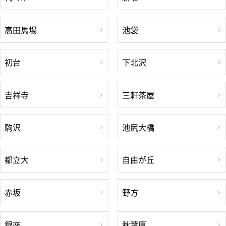
高田馬場
池袋
初台
下北沢
吉祥寺
三軒茶屋
駒沢
池尻大橋
都立大
自由が丘
赤坂
野方
銀座
秋葉原