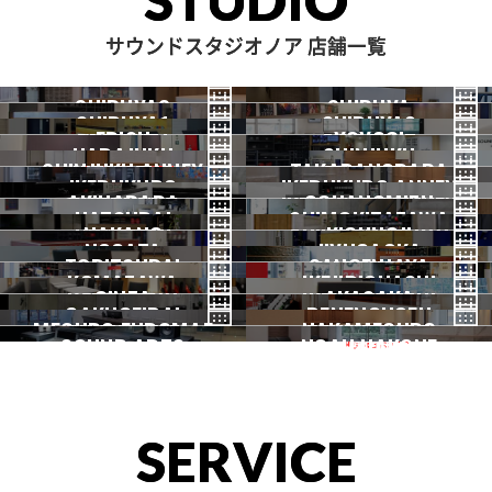
サウンドスタジオノア 店舗一覧
SHIBUYA3
SHIBUYA
SHIBUYA1
SHIBUYA2
渋谷3号
EBISU
渋谷本店
YOYOGI
HARAJUKU
渋谷1号
SHINJUKU
渋谷2号
2026.07 OPEN
SHINJUKU ANNEX
恵比寿
TAKADANOBABA
代々木
IKEBUKURO
原宿
IKEBUKURO ANNEX
新宿
新宿ANNEX
AKIHABARA
OCHANOMIZU
高田馬場
HATSUDAI
池袋
SHIMOKITAZAWA
池袋ANNEX
NAKANO
秋葉原
KICHIJOJI
御茶ノ水
NOGATA
初台
JIYUGAOKA
下北沢
TORITSUDAI
中野
SANGENJAYA
吉祥寺
KOMAZAWA
野方
IKEJIRIOHASHI
自由が丘
都立大
GINZA
AKASAKA
三軒茶屋
GAKUGEIDAI
駒沢
DENENCHOFU
池尻大橋
MEGURO FUDOMAE
銀座
NAKAMEGURO
赤坂
一時閉店中
SOUND ARTS
学芸大
NOAH HAKONE
田園調布
目黒不動前
中目黒
サウンドアーツ
箱根
SERVICE