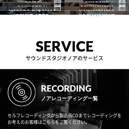
都立大
GINZA
AKASAKA
三軒茶屋
GAKUGEIDAI
駒沢
DENENCHOFU
池尻大橋
MEGURO FUDOMAE
銀座
NAKAMEGURO
赤坂
一時閉店中
SOUND ARTS
学芸大
NOAH HAKONE
田園調布
目黒不動前
中目黒
サウンドアーツ
箱根
SERVICE
サウンドスタジオノアのサービス
RECORDING
ノアレコーディング一覧
セルフレコーディングから製品版CDまでレコーディングを
お考えのお客様はこちらをご覧ください。