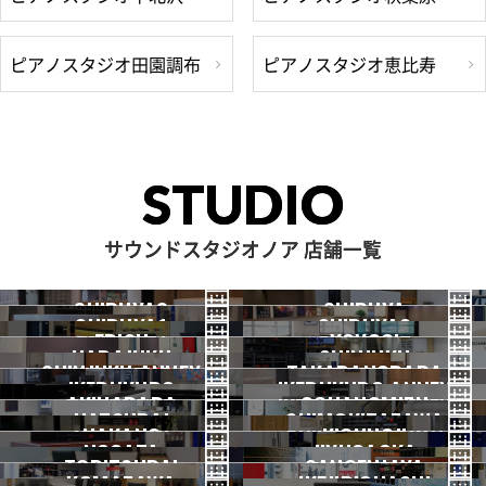
ピアノスタジオ田園調布
ピアノスタジオ恵比寿
STUDIO
サウンドスタジオノア 店舗一覧
SHIBUYA3
SHIBUYA
SHIBUYA1
SHIBUYA2
渋谷3号
EBISU
渋谷本店
YOYOGI
HARAJUKU
渋谷1号
SHINJUKU
渋谷2号
2026.07 OPEN
SHINJUKU ANNEX
恵比寿
TAKADANOBABA
代々木
IKEBUKURO
原宿
IKEBUKURO ANNEX
新宿
新宿ANNEX
AKIHABARA
OCHANOMIZU
高田馬場
HATSUDAI
池袋
SHIMOKITAZAWA
池袋ANNEX
NAKANO
秋葉原
KICHIJOJI
御茶ノ水
NOGATA
初台
JIYUGAOKA
下北沢
TORITSUDAI
中野
SANGENJAYA
吉祥寺
KOMAZAWA
野方
IKEJIRIOHASHI
自由が丘