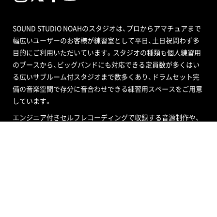
SOUND STUDIO NOAHのスタジオは、プロからアマチュアまで
幅広いユーザーのお客様が練習室として平日、土日祝問わず多
目的にご利用いただいています。スタジオの種類も個人練習用
のブースから、ビッグバンドにも対応できる定員数が多くはい
る広いサブルーム付スタジオまで数多くあり、ドラムセット完
備の音楽空間で存分に音合わせできる練習用スペースをご用意
しています。
エンジニア付きセルフレコーディングで収録する音源制作や、
RECブースを編集室として使う編集作業、クロマキー合成ので
きるスタジオで映像撮影や映像編集・制作、配信ができるサービ
ス、写真撮影などさまざまなニーズにも対応いたします。ポイ
ントカード制度やプレゼントが当たるメルマガ情報も配信中。
ご不明な点はお気軽にお問い合わせください。
SOUND STUDIO NOAH