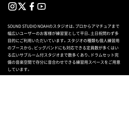
SOUND STUDIO NOAHのスタジオは、プロからアマチュアまで
幅広いユーザーのお客様が練習室として平日、土日祝問わず多
目的にご利用いただいています。スタジオの種類も個人練習用
のブースから、ビッグバンドにも対応できる定員数が多くはい
る広いサブルーム付スタジオまで数多くあり、ドラムセット完
備の音楽空間で存分に音合わせできる練習用スペースをご用意
しています。
エンジニア付きセルフレコーディングで収録する音源制作や、
RECブースを編集室として使う編集作業、クロマキー合成ので
きるスタジオで映像撮影や映像編集・制作、配信ができるサービ
ス、写真撮影などさまざまなニーズにも対応いたします。ポイ
ントカード制度やプレゼントが当たるメルマガ情報も配信中。
ご不明な点はお気軽にお問い合わせください。