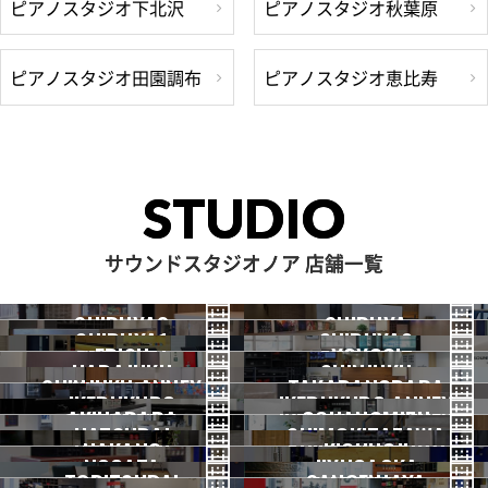
ピアノスタジオ下北沢
ピアノスタジオ秋葉原
ピアノスタジオ田園調布
ピアノスタジオ恵比寿
STUDIO
サウンドスタジオノア 店舗一覧
SHIBUYA3
SHIBUYA
SHIBUYA1
SHIBUYA2
渋谷3号
EBISU
渋谷本店
YOYOGI
HARAJUKU
渋谷1号
SHINJUKU
渋谷2号
2026.07 OPEN
SHINJUKU ANNEX
恵比寿
TAKADANOBABA
代々木
IKEBUKURO
原宿
IKEBUKURO ANNEX
新宿
新宿ANNEX
AKIHABARA
OCHANOMIZU
高田馬場
HATSUDAI
池袋
SHIMOKITAZAWA
池袋ANNEX
NAKANO
秋葉原
KICHIJOJI
御茶ノ水
NOGATA
初台
JIYUGAOKA
下北沢
TORITSUDAI
中野
SANGENJAYA
吉祥寺