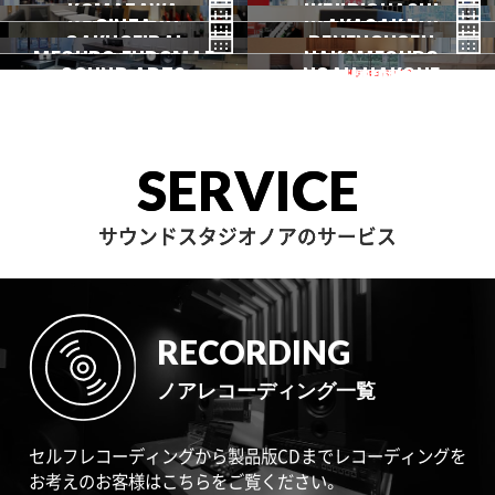
KOMAZAWA
野方
IKEJIRIOHASHI
自由が丘
都立大
GINZA
AKASAKA
三軒茶屋
GAKUGEIDAI
駒沢
DENENCHOFU
池尻大橋
MEGURO FUDOMAE
銀座
NAKAMEGURO
赤坂
一時閉店中
SOUND ARTS
学芸大
NOAH HAKONE
田園調布
目黒不動前
中目黒
サウンドアーツ
箱根
SERVICE
サウンドスタジオノアのサービス
RECORDING
ノアレコーディング一覧
セルフレコーディングから製品版CDまでレコーディングを
お考えのお客様はこちらをご覧ください。