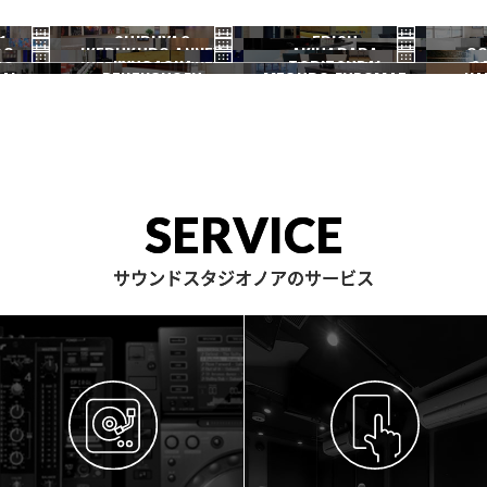
1
SHIBUYA2
EBISU
RO
IKEBUKURO ANNEX
AKIHABARA
OC
渋谷2号
恵比寿
JIYUGAOKA
TORITSUDAI
S
池袋ANNEX
秋葉原
AI
DENENCHOFU
MEGURO FUDOMAE
NA
自由が丘
都立大
田園調布
目黒不動前
SERVICE
サウンドスタジオノアのサービス