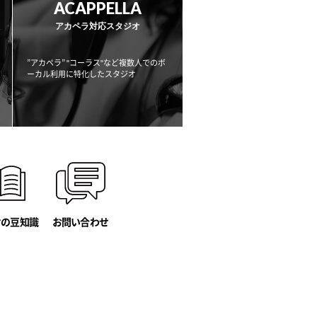
ACAPPELLA
アカペラ対応スタジオ
”アカペラ” "コーラス"など複数人でのボ
ーカル利用に
特化したスタジオ
オの豆知識
お問い合わせ