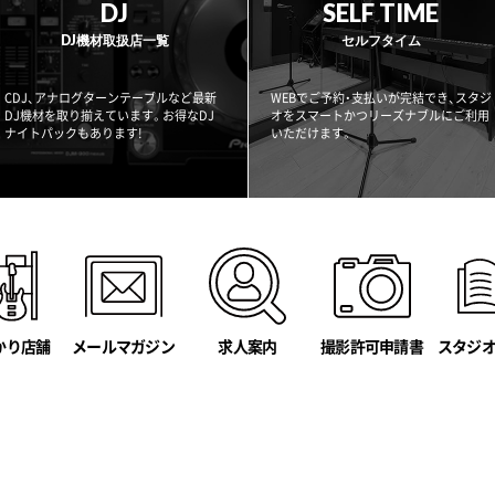
DJ
SELF TIME
DJ機材取扱店一覧
セルフタイム
CDJ、アナログターンテーブルなど最新
WEBでご予約・支払いが完結でき、スタジ
DJ機材を取り揃えています。お得なDJ
オをスマートかつリーズナブルにご利用
ナイトパックもあります!
いただけます。
かり店舗
メールマガジン
撮影許可申請書
スタジ
求人案内