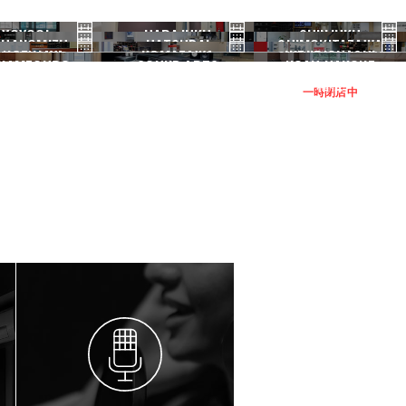
YOYOGI
HARAJUKU
SHINJUKU
HANOMIZU
HATSUDAI
SHIMOKITAZAWA
代々木
原宿
新宿
ANGENJAYA
KOMAZAWA
IKEJIRIOHASHI
御茶ノ水
初台
下北沢
KAMEGURO
SOUND ARTS
NOAH HAKONE
三軒茶屋
駒沢
池尻大橋
中目黒
サウンドアーツ
箱根
一時閉店中