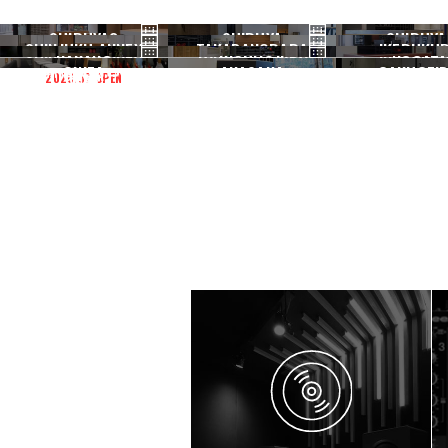
SHIBUYA3
SHIBUYA
SHIBUYA
SHINJUKU ANNEX
TAKADANOBABA
IKEBUKU
渋谷3号
渋谷本店
渋谷1号
NAKANO
KICHIJOJI
NOGATA
新宿ANNEX
高田馬場
池袋
GINZA
AKASAKA
GAKUGEID
2026.07 OPEN
中野
吉祥寺
野方
銀座
赤坂
学芸大