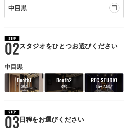
STEP
02
スタジオをひとつお選びください
中目黒
Booth1
Booth2
REC STUDIO
3帖
3帖
15+2.5帖
STEP
03
日程をお選びください