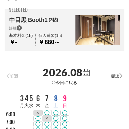
SELECTED
中目黒
Booth1
(3帖)
詳細
基本料金(1h)
個人練習(1h)
￥-
￥880～
2026.08
前週
翌週
今日に戻る
DAY
3
4
5
6
7
8
9
曜日
月
火
水
木
金
土
日
6:00
7:00