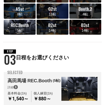
A5st
G2st
Booth.2
8帖
11帖
4帖
REC.Booth
B2st
B3st
5帖
14帖
14帖
STEP
03
日程をお選びください
SELECTED
高田馬場
REC.Booth
(5帖)
詳細
基本料金(1h)
個人練習(1h)
￥1,540～
￥880～