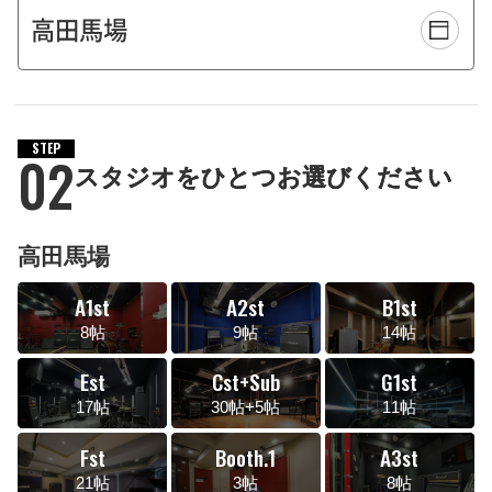
STEP
02
スタジオをひとつお選びください
高田馬場
A1st
A2st
B1st
8帖
9帖
14帖
Est
Cst+Sub
G1st
17帖
30帖+5帖
11帖
Fst
Booth.1
A3st
21帖
3帖
8帖