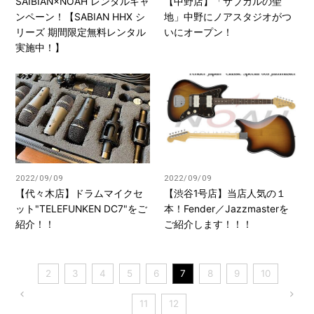
SAIBIAN×NOAH レンタルキャ
【中野店】「サブカルの聖
ンペーン！【SABIAN HHX シ
地」中野にノアスタジオがつ
リーズ 期間限定無料レンタル
いにオープン！
実施中！】
2022/09/09
2022/09/09
【代々木店】ドラムマイクセ
【渋谷1号店】当店人気の１
ット"TELEFUNKEN DC7"をご
本！Fender／Jazzmasterを
紹介！！
ご紹介します！！！
2
3
4
5
6
7
8
9
10
11
12