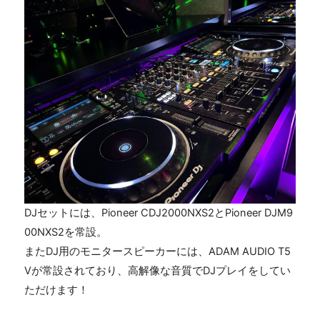
DJセットには、
Pioneer CDJ2000NXS2
と
Pioneer DJM9
00NXS2
を常設。
また
DJ
用のモニタースピーカーには、
ADAM AUDIO T5
V
が常設されており、高解像な音質で
DJ
プレイをしてい
ただけます！