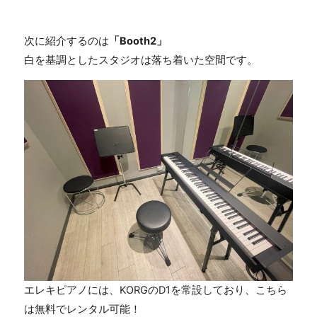
次に紹介するのは
「
Booth2
」
白を基調としたスタジオは落ち着いた空間です。
エレキピアノには、
KORG
の
D1
を常設しており、こちら
は無料でレンタル可能！