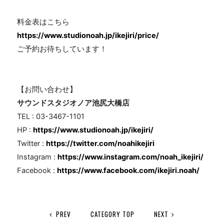
料金表はこちら
https://www.studionoah.jp/ikejiri/price/
ご予約お待ちしています！
【お問い合わせ】
サウンドスタジオノア池尻大橋店
TEL : 03-3467-1101
HP :
https://www.studionoah.jp/ikejiri/
Twitter :
https://twitter.com/noahikejiri
Instagram :
https://www.instagram.com/noah_ikejiri/
Facebook :
https://www.facebook.com/ikejiri.noah/
PREV
CATEGORY TOP
NEXT