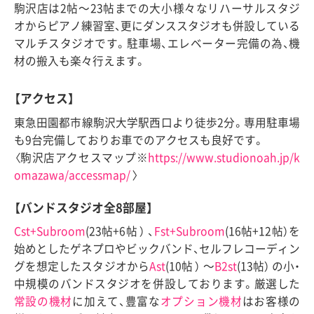
駒沢店は2帖〜23帖までの大小様々なリハーサルスタジ
オからピアノ練習室、更にダンススタジオも併設している
マルチスタジオです。駐車場、エレベーター完備の為、機
材の搬入も楽々行えます。
【アクセス】
東急田園都市線駒沢大学駅西口より徒歩2分。専用駐車場
も9台完備しておりお車でのアクセスも良好です。
〈駒沢店アクセスマップ※
https://www.studionoah.jp/k
omazawa/accessmap/
〉
【バンドスタジオ全8部屋】
Cst+Subroom
(23帖+6帖 ） 、
Fst+Subroom
(16帖+12帖）を
始めとしたゲネプロやビックバンド、セルフレコーディン
グを想定したスタジオから
Ast
(10帖 ） 〜
B2st
(13帖） の小・
中規模のバンドスタジオを併設しております。厳選した
常設の機材
に加えて、豊富な
オプション機材
はお客様の