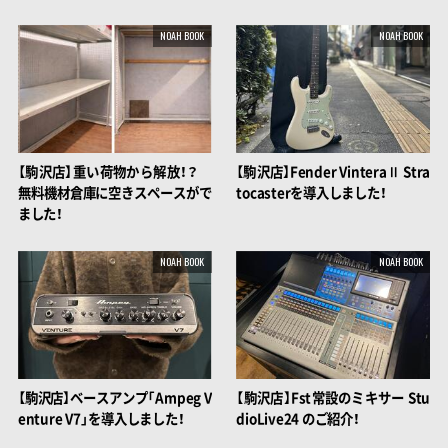
NOAH BOOK
NOAH BOOK
【駒沢店】重い荷物から解放！？
【駒沢店】Fender VinteraⅡ Stra
無料機材倉庫に空きスペースがで
tocasterを導入しました！
ました！
NOAH BOOK
NOAH BOOK
【駒沢店】ベースアンプ「Ampeg V
【駒沢店】Fst常設のミキサー Stu
enture V7」を導入しました！
dioLive24 のご紹介！