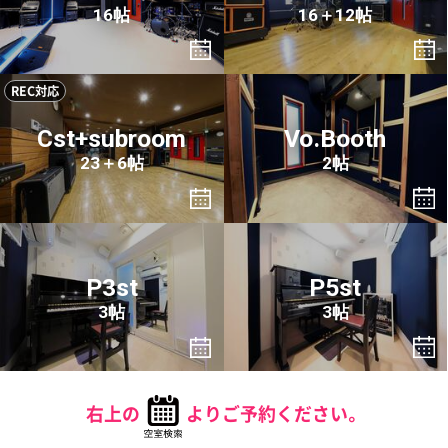
16帖
16＋12帖
REC対応
Cst+subroom
Vo.Booth
23＋6帖
2帖
P3st
P5st
3帖
3帖
右上の
よりご予約ください。