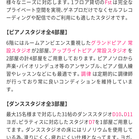
様々なニーズに対応します。1フロア貸切の
Fst
は完全な
プライベート空間を実現、ゲネプロだけでなくセルフレコ
ーディングや配信でのご利用にも適したスタジオです。
【ピアノスタジオ全4部屋】
6階にはルームアンビエンス重視した
グランドピアノ 常
設スタジオ
が2部屋、
アップライトピアノ常設スタジオ
を
2部屋の計4部屋をご用意しております。ピアノソロから
声楽・バイオリンデュオ等のアンサンブル、ピアノ個人練
習やレッスンなどにも最適です。
調律
は定期的に調律師
が行っており常に良いコンディションを維持していま
す。
【ダンススタジオ全3部屋】
最大15名様まで対応した31帖のダンススタジオ
D10
、
D11
ヨガ、ピラティスに対応したスタジオ
D7
を1部屋ご用意し
てます。ダンススタジオの床にはリノリウムを使用して
いる為、滑りにくく、疲れにくい仕様となってます。ヨガ、