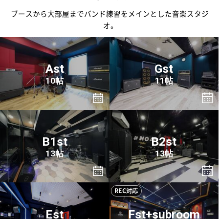
ブースから大部屋までバンド練習をメインとした音楽スタジ
オ。
Ast
Gst
10帖
11帖
B1st
B2st
13帖
13帖
REC対応
Est
Fst+subroom