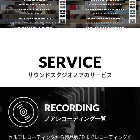
NOGATA
初台
JIYUGAOKA
下北沢
TORITSUDAI
中野
SANGENJAYA
吉祥寺
KOMAZAWA
野方
IKEJIRIOHASHI
自由が丘
都立大
GINZA
AKASAKA
三軒茶屋
GAKUGEIDAI
駒沢
DENENCHOFU
池尻大橋
MEGURO FUDOMAE
銀座
NAKAMEGURO
赤坂
一時閉店中
SOUND ARTS
学芸大
NOAH HAKONE
田園調布
目黒不動前
中目黒
サウンドアーツ
箱根
SERVICE
サウンドスタジオノアのサービス
RECORDING
ノアレコーディング一覧
セルフレコーディングから製品版CDまでレコーディングを