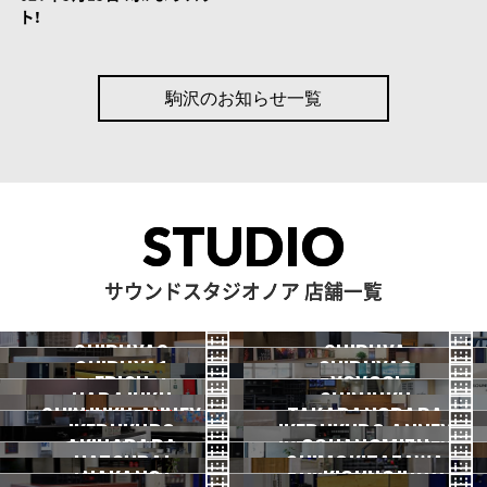
ト！
駒沢のお知らせ一覧
STUDIO
サウンドスタジオノア 店舗一覧
SHIBUYA3
SHIBUYA
SHIBUYA1
SHIBUYA2
渋谷3号
EBISU
渋谷本店
YOYOGI
HARAJUKU
渋谷1号
SHINJUKU
渋谷2号
2026.07 OPEN
SHINJUKU ANNEX
恵比寿
TAKADANOBABA
代々木
IKEBUKURO
原宿
IKEBUKURO ANNEX
新宿
新宿ANNEX
AKIHABARA
OCHANOMIZU
高田馬場
HATSUDAI
池袋
SHIMOKITAZAWA
池袋ANNEX
NAKANO
秋葉原
KICHIJOJI
御茶ノ水