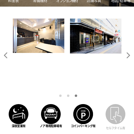
料金表
常備機材
オプション機材
店舗写真
地図/駐車場
深夜営業有
ノア専用駐車場有
コインパーキング有
セルフタイム有